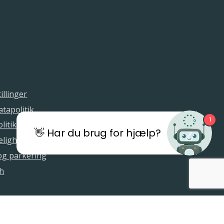
illinger
tapolitik
1
litik
👋 Har du brug for hjælp?
elighedserklæring
 og parkering
sh