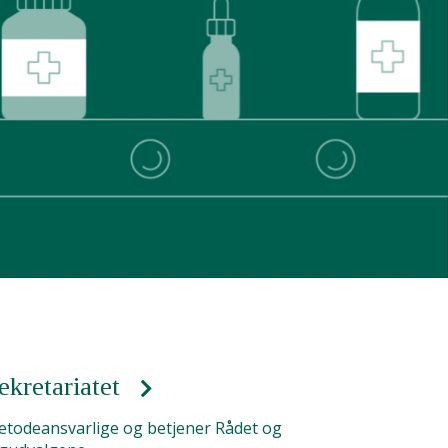
ekretariatet
todeansvarlige og betjener Rådet og