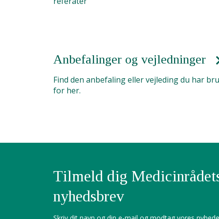
referater
Anbefalinger og vejledninger
Find den anbefaling eller vejleding du har br
for her.
Tilmeld dig Medicinrådet
nyhedsbrev
Skriv dit navn og din e-mail og modtag vores nyhede