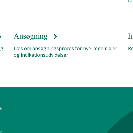
fa
Ansøgning
I
ug
Læs om ansøgningsproces for nye lægemidler
Re
og indikationsudvidelser
s
r