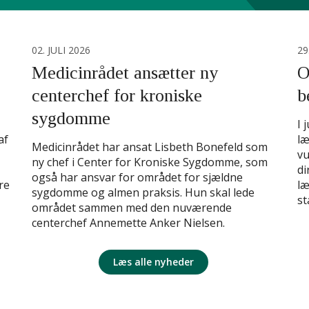
02. JULI 2026
29
Medicinrådet ansætter ny
O
centerchef for kroniske
b
sygdomme
I 
af
læ
Medicinrådet har ansat Lisbeth Bonefeld som
vu
ny chef i Center for Kroniske Sygdomme, som
di
også har ansvar for området for sjældne
re
læ
sygdomme og almen praksis. Hun skal lede
st
området sammen med den nuværende
centerchef Annemette Anker Nielsen.
Læs alle nyheder