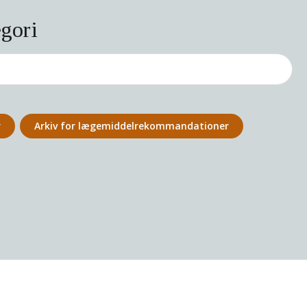
egori
r
Arkiv for lægemiddel­rekommandationer