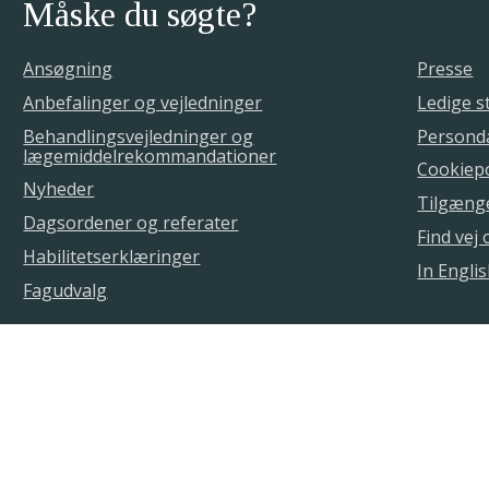
Måske du søgte?
Ansøgning
Presse
Anbefalinger og vejledninger
Ledige st
Behandlingsvejledninger og
Personda
lægemiddelrekommandationer
Cookiepo
Nyheder
Tilgæng
Dagsordener og referater
Find vej
Habilitetserklæringer
In Engli
Fagudvalg