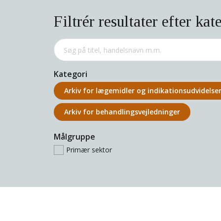
Filtrér resultater efter kat
Kategori
Arkiv for lægemidler og indikations­udvidelse
Arkiv for behandlings­vejledninger
Målgruppe
Primær sektor