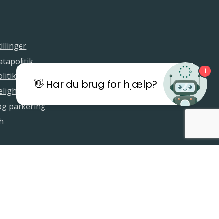
illinger
tapolitik
1
litik
👋 Har du brug for hjælp?
elighedserklæring
 og parkering
sh