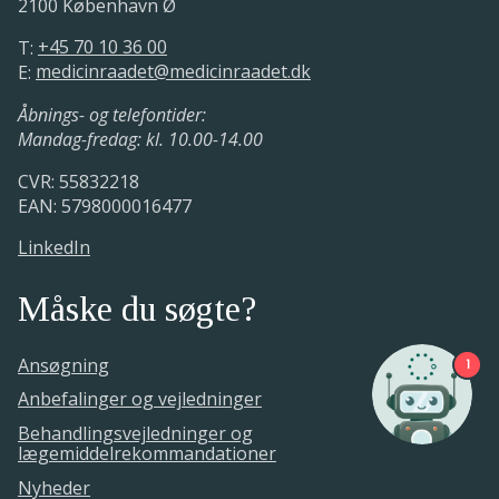
2100 København Ø
T:
+45 70 10 36 00
E:
medicinraadet@medicinraadet.dk
Åbnings- og telefontider:
Mandag-fredag: kl. 10.00-14.00
CVR: 55832218
EAN: 5798000016477
LinkedIn
Måske du søgte?
Ansøgning
1
Anbefalinger og vejledninger
Behandlingsvejledninger og
lægemiddelrekommandationer
Nyheder