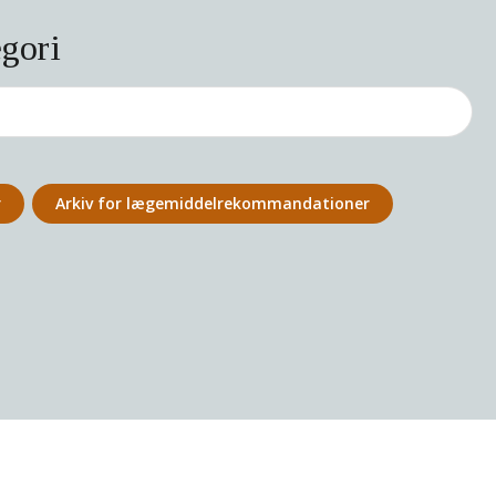
egori
r
Arkiv for lægemiddel­rekommandationer