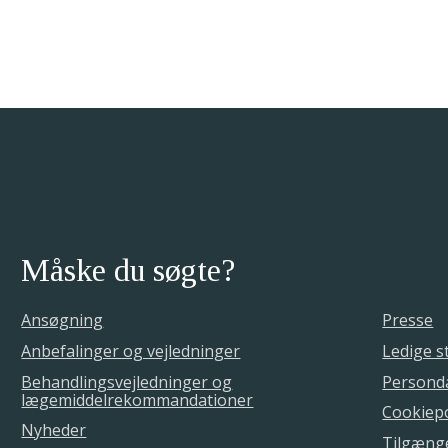
Måske du søgte?
Ansøgning
Presse
Anbefalinger og vejledninger
Ledige st
Behandlingsvejledninger og
Personda
lægemiddelrekommandationer
Cookiepo
Nyheder
Tilgæng