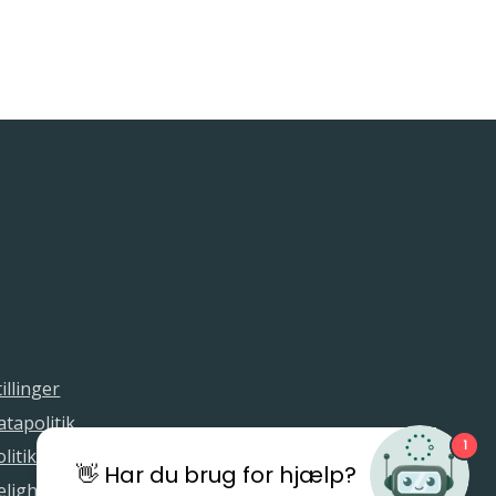
illinger
tapolitik
1
litik
👋 Har du brug for hjælp?
elighedserklæring