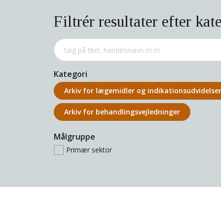
Filtrér resultater efter kat
Kategori
Arkiv for lægemidler og indikations­udvidelse
Arkiv for behandlings­vejledninger
Målgruppe
Primær sektor