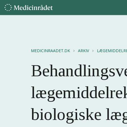
MEDICINRAADET.DK
ARKIV
LÆGEMIDDELR
Behandlingsv
lægemiddelre
biologiske læg