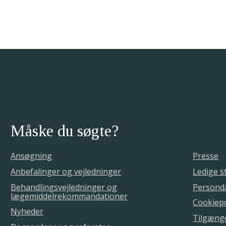
Måske du søgte?
Ansøgning
Presse
Anbefalinger og vejledninger
Ledige st
Behandlingsvejledninger og
Personda
lægemiddelrekommandationer
Cookiepo
Nyheder
Tilgæng