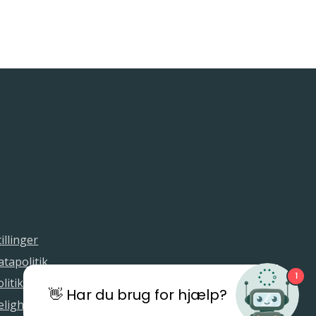
illinger
tapolitik
1
litik
👋 Har du brug for hjælp?
elighedserklæring