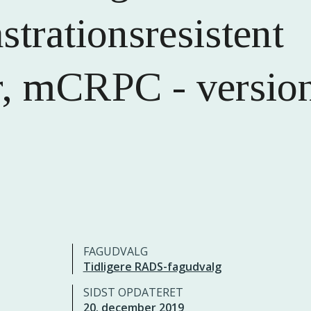
strationsresistent
r, mCRPC - versio
FAGUDVALG
Tidligere RADS-fagudvalg
SIDST OPDATERET
20. december 2019