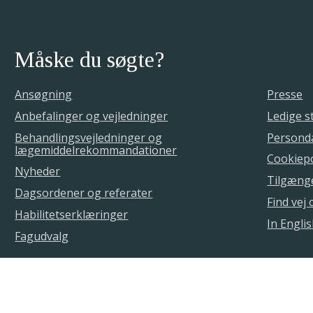
Måske du søgte?
Ansøgning
Presse
Anbefalinger og vejledninger
Ledige st
Behandlingsvejledninger og
Personda
lægemiddelrekommandationer
Cookiepo
Nyheder
Tilgæng
Dagsordener og referater
Find vej
Habilitetserklæringer
In Engli
Fagudvalg