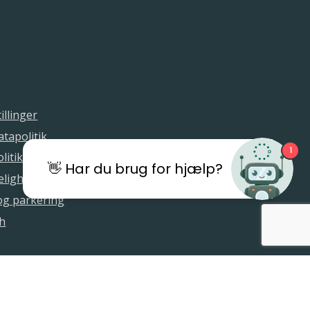
illinger
tapolitik
1
litik
👋 Har du brug for hjælp?
elighedserklæring
 og parkering
sh