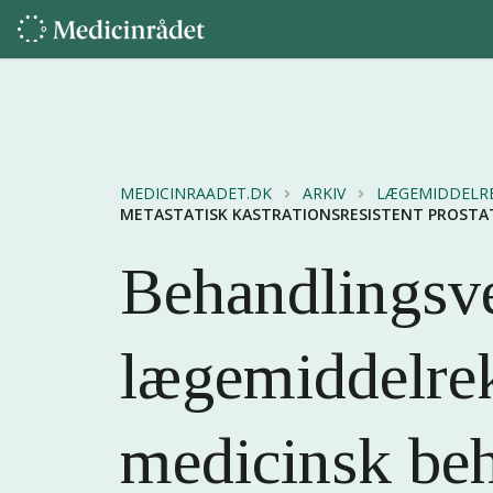
MEDICINRAADET.DK
ARKIV
LÆGEMIDDELR
METASTATISK KASTRATIONSRESISTENT PROSTATAC
Behandlingsve
lægemiddelre
medicinsk beh