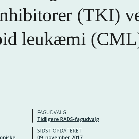
inhibitorer (TKI) v
oid leukæmi (CML)
FAGUDVALG
Tidligere RADS-fagudvalg
SIDST OPDATERET
oniske
09. november 2017