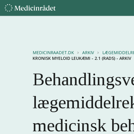
MEDICINRAADET.DK
ARKIV
LÆGEMIDDELR
KRONISK MYELOID LEUKÆMI - 2.1 (RADS) - ARKIV
Behandlingsve
lægemiddelre
medicinsk be