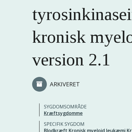
tyrosinkinase
kronisk myel
version 2.1
ARKIVERET
SYGDOMSOMRÅDE
Kræftsygdomme
SPECIFIK SYGDOM
Blodkræft
Kronisk myeloid leukæmi
Kr