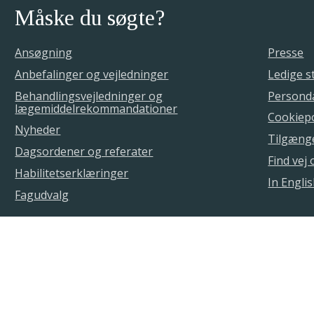
Måske du søgte?
Ansøgning
Presse
Anbefalinger og vejledninger
Ledige st
Behandlingsvejledninger og
Personda
lægemiddelrekommandationer
Cookiepo
Nyheder
Tilgæng
Dagsordener og referater
Find vej
Habilitetserklæringer
In Engli
Fagudvalg