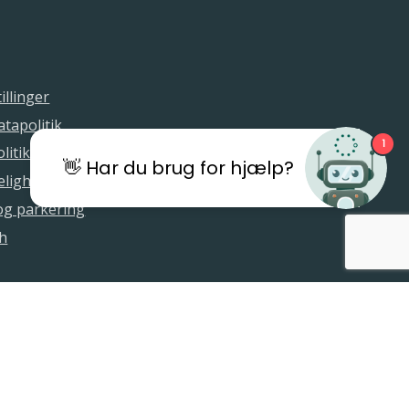
illinger
tapolitik
1
litik
👋 Har du brug for hjælp?
elighedserklæring
 og parkering
sh