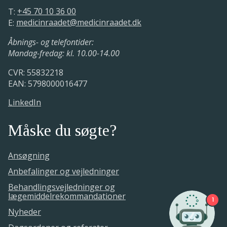
T:
+45 70 10 36 00
E:
medicinraadet@medicinraadet.dk
Åbnings- og telefontider:
Mandag-fredag: kl. 10.00-14.00
CVR: 55832218
EAN: 5798000016477
LinkedIn
Måske du søgte?
Ansøgning
Anbefalinger og vejledninger
Behandlingsvejledninger og
lægemiddelrekommandationer
1
Nyheder