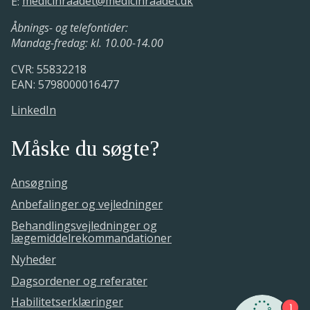
E:
medicinraadet@medicinraadet.dk
Åbnings- og telefontider:
Mandag-fredag: kl. 10.00-14.00
CVR: 55832218
EAN: 5798000016477
LinkedIn
Måske du søgte?
Ansøgning
Anbefalinger og vejledninger
Behandlingsvejledninger og
lægemiddelrekommandationer
Nyheder
Dagsordener og referater
Habilitetserklæringer
1