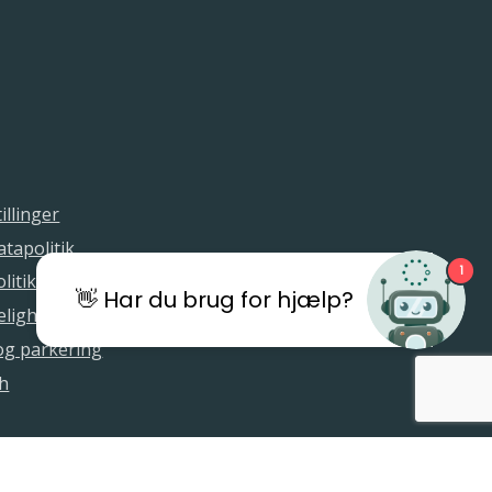
illinger
tapolitik
1
litik
👋 Har du brug for hjælp?
elighedserklæring
 og parkering
sh