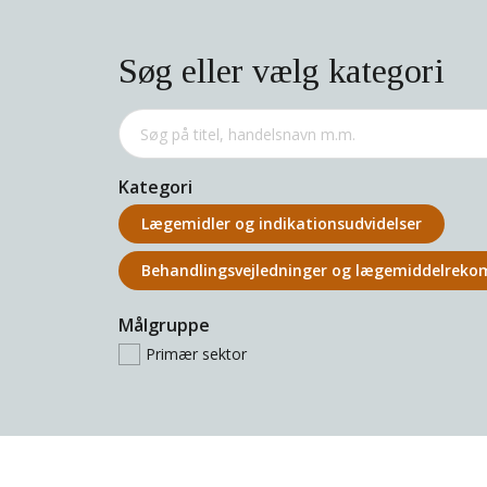
Søg eller vælg kategori
Kategori
Lægemidler og indikations­udvidelser
Behandlings­vejledninger og lægemiddel­rek
Målgruppe
Primær sektor