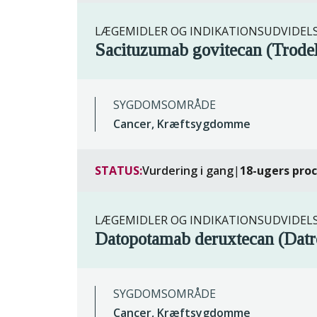
LÆGEMIDLER OG INDIKATIONSUDVIDEL
Sacituzumab govitecan (Trode
SYGDOMSOMRÅDE
Cancer, Kræftsygdomme
STATUS:
Vurdering i gang
|
18-ugers pro
LÆGEMIDLER OG INDIKATIONSUDVIDEL
Datopotamab deruxtecan (Dat
SYGDOMSOMRÅDE
Cancer, Kræftsygdomme