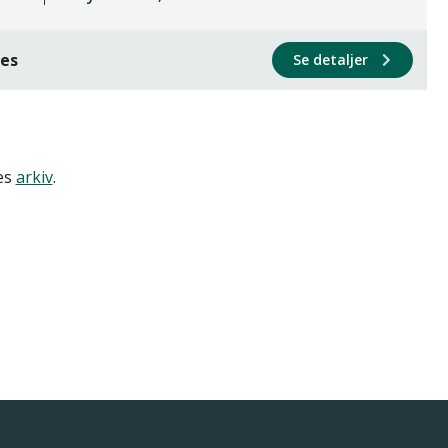
ces
Se detaljer
res
arkiv
.