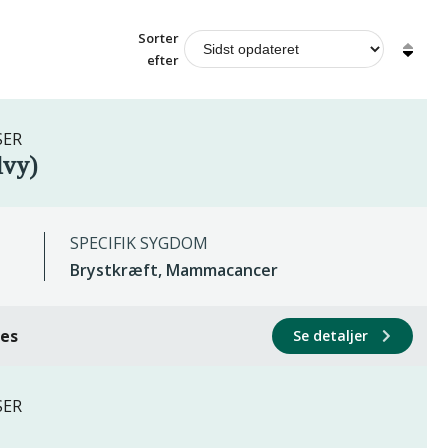
Sorter
efter
SER
lvy)
SPECIFIK SYGDOM
Brystkræft, Mammacancer
ces
Se detaljer
SER