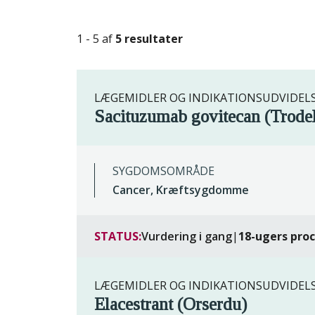
1 - 5 af
5 resultater
LÆGEMIDLER OG INDIKATIONSUDVIDEL
Sacituzumab govitecan (Trode
SYGDOMSOMRÅDE
Cancer, Kræftsygdomme
STATUS:
Vurdering i gang
|
18-ugers pro
LÆGEMIDLER OG INDIKATIONSUDVIDEL
Elacestrant (Orserdu)