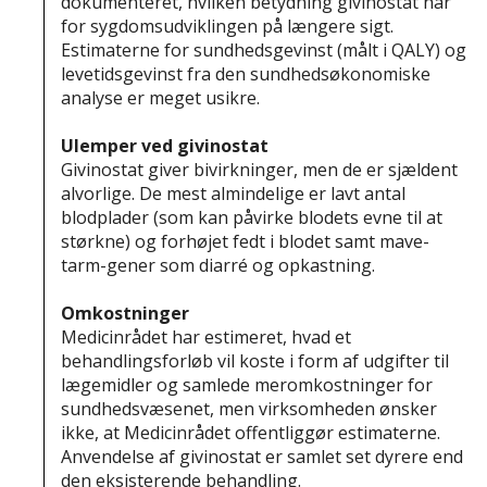
dokumenteret, hvilken betydning givinostat har
for sygdomsudviklingen på længere sigt.
Estimaterne for sundhedsgevinst (målt i QALY) og
levetidsgevinst fra den sundhedsøkonomiske
analyse er meget usikre.
Ulemper ved givinostat
Givinostat giver bivirkninger, men de er sjældent
alvorlige. De mest almindelige er lavt antal
blodplader (som kan påvirke blodets evne til at
størkne) og forhøjet fedt i blodet samt mave-
tarm-gener som diarré og opkastning.
Omkostninger
Medicinrådet har estimeret, hvad et
behandlingsforløb vil koste i form af udgifter til
lægemidler og samlede meromkostninger for
sundhedsvæsenet, men virksomheden ønsker
ikke, at Medicinrådet offentliggør estimaterne.
Anvendelse af givinostat er samlet set dyrere end
den eksisterende behandling.