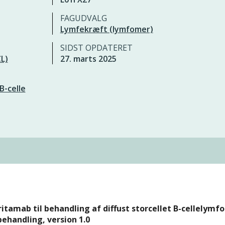
FAGUDVALG
Lymfekræft (lymfomer)
SIDST OPDATERET
CL)
27. marts 2025
B-celle
itamab til behandling af diffust storcellet B-cellelymf
 behandling, version 1.0