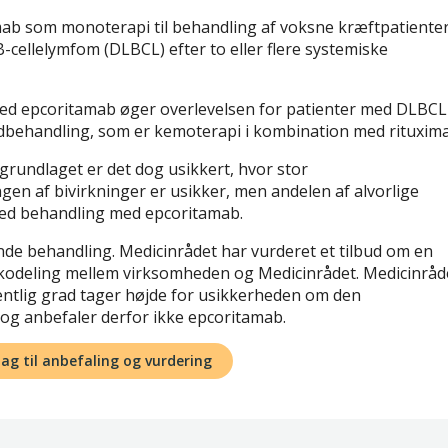
ab som monoterapi til behandling af voksne kræftpatiente
B-cellelymfom (DLBCL) efter to eller flere systemiske
med epcoritamab øger overlevelsen for patienter med DLBCL
ehandling, som er kemoterapi i kombination med rituxima
grundlaget er det dog usikkert, hvor stor
en af bivirkninger er usikker, men andelen af alvorlige
ed behandling med epcoritamab.
e behandling. Medicinrådet har vurderet et tilbud om en
ikodeling mellem virksomheden og Medicinrådet. Medicinråd
æsentlig grad tager højde for usikkerheden om den
og anbefaler derfor ikke epcoritamab.
lag til anbefaling og vurdering