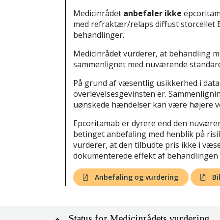
Medicinrådet
anbefaler ikke
epcoritam
med refraktær/relaps diffust storcellet 
behandlinger.
Medicinrådet vurderer, at behandling 
sammenlignet med nuværende standardb
På grund af væsentlig usikkerhed i data
overlevelsesgevinsten er. Sammenligning
uønskede hændelser kan være højere v
Epcoritamab er dyrere end den nuværend
betinget anbefaling med henblik på ris
vurderer, at den tilbudte pris ikke i v
dokumenterede effekt af behandlingen 
Anbefaling og vurdering
Bi
Status for Medicinrådets vurdering