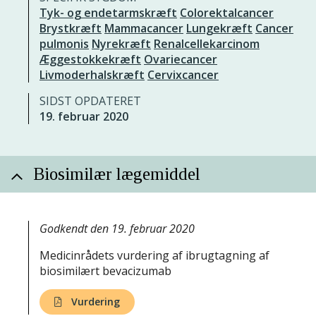
Tyk- og endetarmskræft
Colorektalcancer
Brystkræft
Mammacancer
Lungekræft
Cancer
pulmonis
Nyrekræft
Renalcellekarcinom
Æggestokkekræft
Ovariecancer
Livmoderhalskræft
Cervixcancer
SIDST OPDATERET
19. februar 2020
Biosimilær lægemiddel
Godkendt den 19. februar 2020
Medicinrådets vurdering af ibrugtagning af
biosimilært bevacizumab
Vurdering