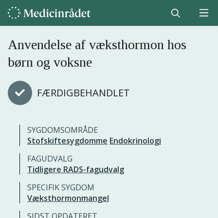
Anvendelse af væksthormon hos
børn og voksne
FÆRDIGBEHANDLET
SYGDOMSOMRÅDE
Stofskiftesygdomme
Endokrinologi
FAGUDVALG
Tidligere RADS-fagudvalg
SPECIFIK SYGDOM
Væksthormonmangel
SIDST OPDATERET