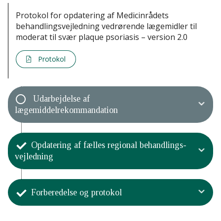
Protokol for opdatering af Medicinrådets
behandlingsvejledning vedrørende lægemidler til
moderat til svær plaque psoriasis – version 2.0
Protokol
Udarbejdelse af
lægemiddelrekommandation
Aktivitet
Opdatering af fælles regional behandlings­
Medicinrådet har godkendt
vejledning
lægemiddelrekommandationen
Aktivitet
Forberedelse og protokol
Medicinrådet har godkendt den
fælles regionale
behandlingsvejledning og baggrunden
Aktivitet