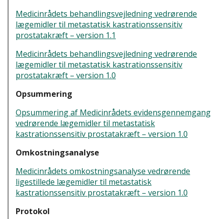
Invitation til indsendelse af litteratur til
Medicinrådets behandlingsvejledning vedrørende
Medicinrådets behandlingsvejledning
lægemidler til metastatisk kastrationssensitiv
vedr. metastatisk prostatakræft
prostatakræft – version 1.1
Skema til indsendelse af litteratur til
Medicinrådets behandlingsvejledning vedrørende
Medicinrådets behandlingsvejledning
lægemidler til metastatisk kastrationssensitiv
vedr. metastatisk prostatakræft
prostatakræft – version 1.0
Opsummering
Medicinrådet har godkendt en
protokol for behandlingsvejledningen
Opsummering af Medicinrådets evidensgennemgang
vedrørende lægemidler til metastatisk
25. april 2023.
kastrationssensitiv prostatakræft – version 1.0
Protokol for Medicinrådets
behandlingsvejledning vedrørende
Omkostningsanalyse
lægemidler til metastatisk prostatakræft
– version 1.1
Medicinrådets omkostningsanalyse vedrørende
ligestillede lægemidler til metastatisk
kastrationssensitiv prostatakræft – version 1.0
Medicinrådet udarbejder en protokol
Protokol
20. november 2019 - 22. februar 2023.