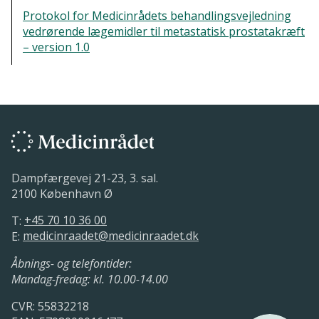
Protokol for Medicinrådets behandlingsvejledning
Medicinrådet har besluttet, at der
vedrørende lægemidler til metastatisk prostatakræft
skal udarbejdes en
– version 1.0
behandlingsvejledning for
terapiområdet
20. november 2019.
Dampfærgevej 21-23, 3. sal.
2100 København Ø
T:
+45 70 10 36 00
E:
medicinraadet@medicinraadet.dk
Åbnings- og telefontider:
Mandag-fredag: kl. 10.00-14.00
CVR: 55832218