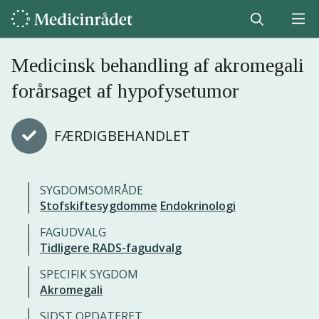
Medicinsk behandling af akromegali
forårsaget af hypofysetumor
FÆRDIGBEHANDLET
SYGDOMSOMRÅDE
Stofskiftesygdomme
Endokrinologi
FAGUDVALG
Tidligere RADS-fagudvalg
SPECIFIK SYGDOM
Akromegali
SIDST OPDATERET