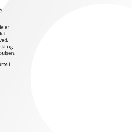
y
de er
det
ved.
fekt og
oulsen.
rte i