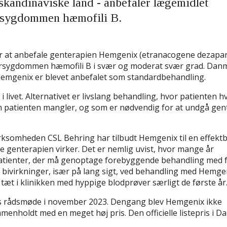
skandinaviske land - anbefaler lægemidlet
ersygdommen hæmofili B.
år at anbefale genterapien Hemgenix (etranacogene dezapa
dersygdommen hæmofili B i svær og moderat svær grad. Dan
Hemgenix er blevet anbefalet som standardbehandling.
 livet. Alternativet er livslang behandling, hvor patienten h
, som patienten mangler, og som er nødvendig for at undgå ge
ksomheden CSL Behring har tilbudt Hemgenix til en effekt
e genterapien virker. Det er nemlig uvist, hvor mange år
atienter, der må genoptage forebyggende behandling med 
 bivirkninger, især på lang sigt, ved behandling med Hemgen
gt tæt i klinikken med hyppige blodprøver særligt de første år
ts rådsmøde i november 2023. Dengang blev Hemgenix ikke
menholdt med en meget høj pris. Den officielle listepris i 