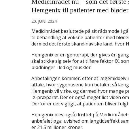
Medicinrådet nu – som det første 
Hemgenix til patienter med blød
20. JUNI 2024
Medicinrådet besluttede på sit rådsmøde i g
til behandling af voksne patienter med blø
dermed det første skandinaviske land, hvor 
Hemgenix er en genterapi, der gives én gang i
skal stikke sig selv for at tilføre faktor IX
blødninger i led og muskler.
Anbefalingen kommer, efter at lægemiddelvir
aftale, hvor sygehusene kun betaler, så læng
Hemgenix vil virke, og dermed hvor mange p
IX-præparat. Der er også meget lidt viden om
Derfor er det vigtigt, at patienten bliver ful
Hemgenix blev også drøftet på Medicinråde
anbefalet pga. uvished om langtidseffekt sam
er 21,5 millioner kroner.