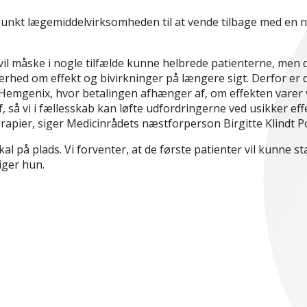
unkt lægemiddelvirksomheden til at vende tilbage med en n
vil måske i nogle tilfælde kunne helbrede patienterne, men 
erhed om effekt og bivirkninger på længere sigt. Derfor er 
m Hemgenix, hvor betalingen afhænger af, om effekten varer 
af, så vi i fællesskab kan løfte udfordringerne ved usikker ef
rapier, siger Medicinrådets næstforperson Birgitte Klindt P
al på plads. Vi forventer, at
de første patienter vil kunne sta
iger hun.