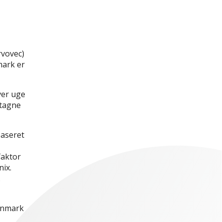
rvovec)
mark er
ver uge
ntagne
baseret
faktor
ix.
.
Danmark