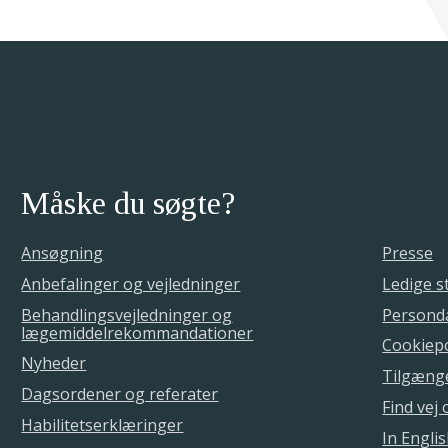
Måske du søgte?
Ansøgning
Presse
Anbefalinger og vejledninger
Ledige st
Behandlingsvejledninger og
Personda
lægemiddelrekommandationer
Cookiepo
Nyheder
Tilgæng
Dagsordener og referater
Find vej
Habilitetserklæringer
In Engli