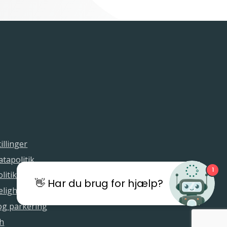
illinger
tapolitik
1
litik
👋 Har du brug for hjælp?
elighedserklæring
 og parkering
sh