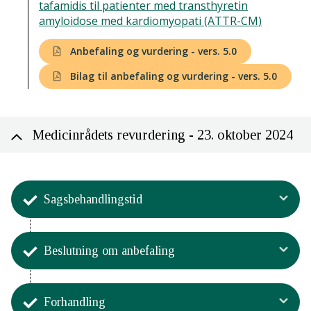
tafamidis til patienter med transthyretin
amyloidose med kardiomyopati (ATTR-CM
)
Anbefaling og vurdering - vers. 5.0
Bilag til anbefaling og vurdering - vers. 5.0
Medicinrådets revurdering - 23. oktober 2024
Sagsbehandlingstid
Aktivitet
Beslutning om anbefaling
Sagsbehandlingstiden og processen
for Medicinrådets vurdering
Aktivitet
20. marts - 23. oktober 2024.
Forhandling
Medicinrådet har truffet beslutning
Medicinrådet har brugt 21 uger og 1 dag