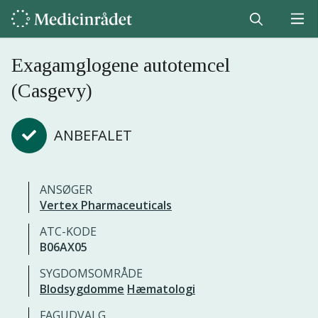
Exagamglogene autotemcel
(Casgevy)
ANBEFALET
ANSØGER
Vertex Pharmaceuticals
ATC-KODE
B06AX05
SYGDOMSOMRÅDE
Blodsygdomme
Hæmatologi
FAGUDVALG