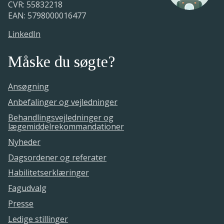
CVR: 55832218
alle formkrav er opfyldt.
EAN: 5798000016477
LinkedIn
Måske du søgte?
Ansøgning
Anbefalinger og vejledninger
Behandlingsvejledninger og
lægemiddelrekommandationer
Nyheder
Dagsordener og referater
Habilitetserklæringer
Fagudvalg
Presse
Ledige stillinger