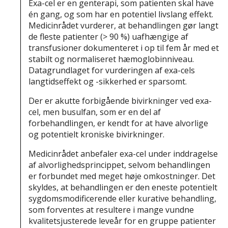
Exa-cel er en genterapi, som patienten skal have
én gang, og som har en potentiel livslang effekt.
Medicinrådet vurderer, at behandlingen gør langt
de fleste patienter (> 90 %) uafhængige af
transfusioner dokumenteret i op til fem år med et
stabilt og normaliseret hæmoglobinniveau.
Datagrundlaget for vurderingen af exa-cels
langtidseffekt og -sikkerhed er sparsomt.
Der er akutte forbigående bivirkninger ved exa-
cel, men busulfan, som er en del af
forbehandlingen, er kendt for at have alvorlige
og potentielt kroniske bivirkninger.
Medicinrådet anbefaler exa-cel under inddragelse
af alvorlighedsprincippet, selvom behandlingen
er forbundet med meget høje omkostninger. Det
skyldes, at behandlingen er den eneste potentielt
sygdomsmodificerende eller kurative behandling,
som forventes at resultere i mange vundne
kvalitetsjusterede leveår for en gruppe patienter