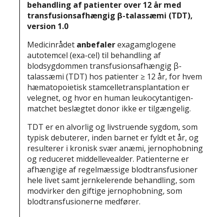
behandling af patienter over 12 år med
transfusionsafhængig β-talassæmi (TDT),
version 1.0
Medicinrådet
anbefaler
exagamglogene
autotemcel (exa-cel) til behandling af
blodsygdommen transfusionsafhængig β-
talassæmi (TDT) hos patienter ≥ 12 år, for hvem
hæmatopoietisk stamcelletransplantation er
velegnet, og hvor en human leukocytantigen-
matchet beslægtet donor ikke er tilgængelig.
TDT er en alvorlig og livstruende sygdom, som
typisk debuterer, inden barnet er fyldt et år, og
resulterer i kronisk svær anæmi, jernophobning
og reduceret middellevealder. Patienterne er
afhængige af regelmæssige blodtransfusioner
hele livet samt jernkelerende behandling, som
modvirker den giftige jernophobning, som
blodtransfusionerne medfører.