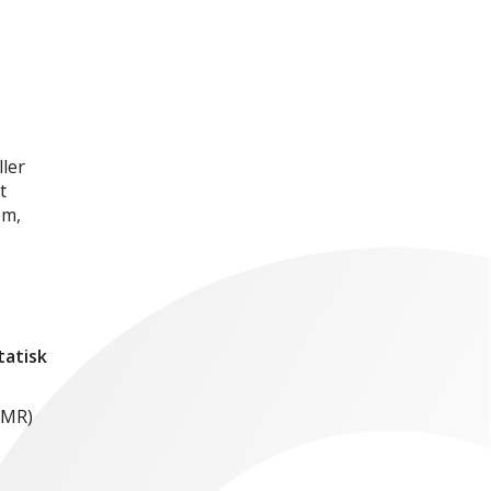
ller
t
om,
tatisk
MMR)