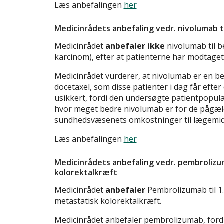
Læs anbefalingen
her
Medicinrådets anbefaling vedr. nivolumab ti
Medicinrådet
anbefaler ikke
nivolumab til b
karcinom), efter at patienterne har modtage
Medicinrådet vurderer, at nivolumab er en bed
docetaxel, som disse patienter i dag får eft
usikkert, fordi den undersøgte patientpopula
hvor meget bedre nivolumab er for de pågæld
sundhedsvæsenets omkostninger til lægemidlet 
Læs anbefalingen
her
Medicinrådets anbefaling vedr. pembrolizu
kolorektalkræft
Medicinrådet
anbefaler
Pembrolizumab til 1
metastatisk kolorektalkræft.
Medicinrådet anbefaler pembrolizumab, fordi