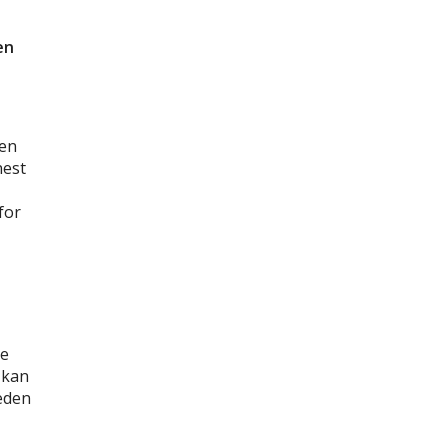
en
ken
nest
for
ke
 kan
heden