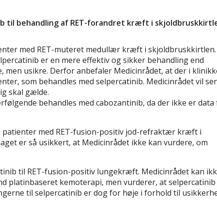
b til behandling af RET-forandret kræft i skjoldbruskkirtl
tienter med RET-muteret medullær kræft i skjoldbruskkirtlen.
elpercatinib er en mere effektiv og sikker behandling end
, men usikre. Derfor anbefaler Medicinrådet, at der i klinik
enter, som behandles med selpercatinib. Medicinrådet vil se
ig skal gælde.
terfølgende behandles med cabozantinib, da der ikke er data 
il patienter med RET-fusion-positiv jod-refraktær kræft i
laget er så usikkert, at Medicinrådet ikke kan vurdere, om
inib til RET-fusion-positiv lungekræft. Medicinrådet kan ik
end platinbaseret kemoterapi, men vurderer, at selpercatinib
erne til selpercatinib er dog for høje i forhold til usikker