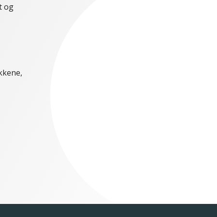
t og
kkene,