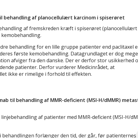
l behandling af planocellulært karcinom i spiserøret
ehandling af fremskreden kræft i spiserøret (planocellulært
t kemobehandling.
re behandling for en lille gruppe patienter end paclitaxel e
er deres første kemobehandling. Datagrundlaget er dog mege
tion afviger fra den danske. Der er derfor stor usikkerhed 
ende patienter. Derfor vurderer Medicinrådet, at
ikke er rimelige i forhold til effekten.
mab til behandling af MMR-deficient (MSI-H/dMMR) metas
. linjebehandling af patienter med MMR-deficient (MSI-H/d
 behandlingen forlænger den tid, der går, før patienternes