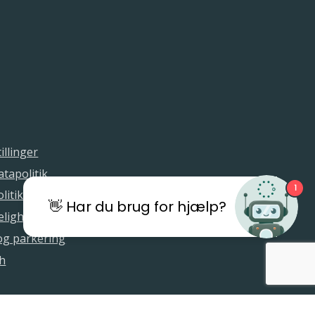
illinger
tapolitik
1
litik
👋 Har du brug for hjælp?
elighedserklæring
 og parkering
sh