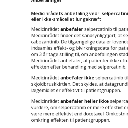
Anbefalinger
Medicinrådets anbefaling vedr. selpercatini
eller ikke-småcellet lungekræft
Medicinrådet
anbefaler
selpercatinib til pa
Medicinrådet finder det sandsynliggjort, at s
cabozantinib. De tilgængelige data er lovende
indsamles effekt- og bivirkningsdata for pati
om 3 år tage stilling til, om anbefalingen stad
Medicinrådet anbefaler, at patienter ikke ef
effekten efter behandling med selpercatinib.
Medicinrådet
anbefaler ikke
selpercatinib t
skjoldbruskkirtlen. Det skyldes, at datagrund
lægemidlet er effektivt til patientgruppen.
Medicinrådet
anbefaler heller ikke
selpercat
vurdere, om selpercatinib er mere effektivt 
være mere effektivt end docetaxel. Omkostning
omkring effekten til patientgruppen.