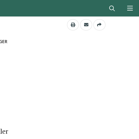
GER
ler