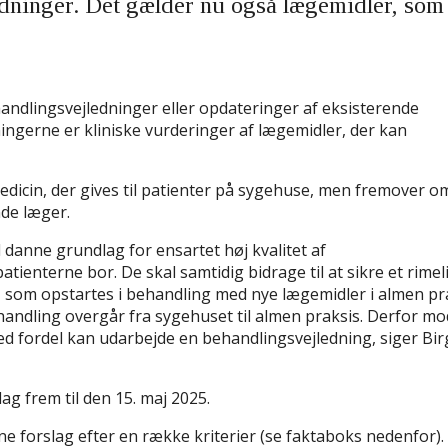
edninger. Det gælder nu også lægemidler, som
andlingsvejledninger eller opdateringer af eksisterende
ngerne er kliniske vurderinger af lægemidler, der kan
edicin, der gives til patienter på sygehuse, men fremover o
nde læger.
 danne grundlag for ensartet høj kvalitet af
ienterne bor. De skal samtidig bidrage til at sikre et rimel
, som opstartes i behandling med nye lægemidler i almen pr
handling overgår fra sygehuset til almen praksis. Derfor m
ed fordel kan udarbejde en behandlingsvejledning, siger Bir
g frem til den 15. maj 2025.
e forslag efter en række kriterier (se faktaboks nedenfor).