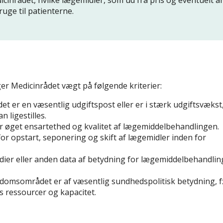
ge til patienterne.
ger Medicinrådet vægt på følgende kriterier:
 er en væsentlig udgiftspost eller er i stærk udgiftsvækst
n ligestilles.
øget ensartethed og kvalitet af lægemiddelbehandlingen.
for opstart, seponering og skift af lægemidler inden for
udier eller anden data af betydning for lægemiddelbehandli
omsområdet er af væsentlig sundhedspolitisk betydning, fx
s ressourcer og kapacitet.