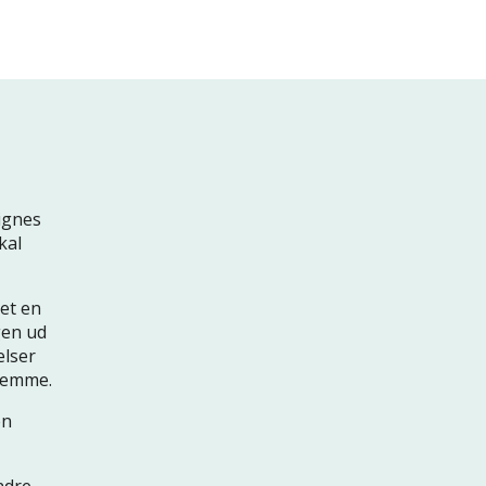
ignes
kal
det en
gen ud
elser
hjemme.
en
ndre