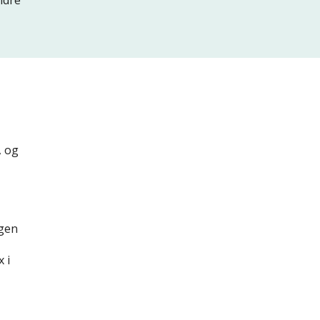
, og
ngen
 i