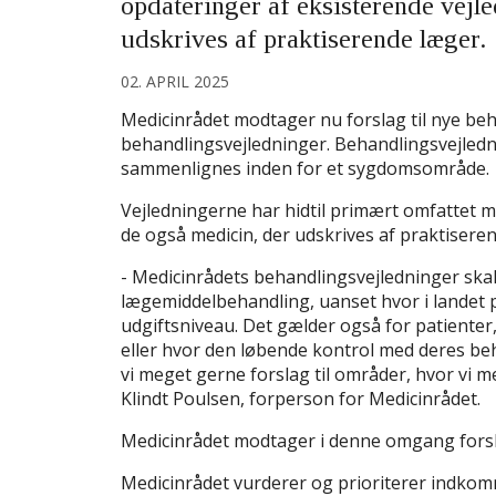
opdateringer af eksisterende vejl
udskrives af praktiserende læger.
02. APRIL 2025
Medicinrådet modtager nu forslag til nye beh
behandlingsvejledninger. Behandlingsvejledni
sammenlignes inden for et sygdomsområde.
Vejledningerne har hidtil primært omfattet m
de også medicin, der udskrives af praktisere
- Medicinrådets behandlingsvejledninger skal
lægemiddelbehandling, uanset hvor i landet pat
udgiftsniveau. Det gælder også for patienter
eller hvor den løbende kontrol med deres be
vi meget gerne forslag til områder, hvor vi m
Klindt Poulsen, forperson for Medicinrådet.
Medicinrådet modtager i denne omgang forsla
Medicinrådet vurderer og prioriterer indkomn