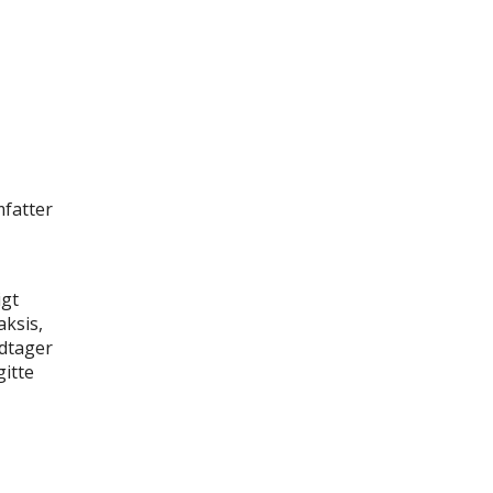
mfatter
igt
aksis,
odtager
gitte