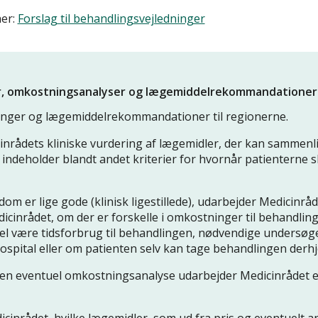
her:
Forslag til behandlingsvejledninger
r, omkostningsanalyser og lægemiddelrekommandationer
inger og lægemiddelrekommandationer til regionerne.
nrådets kliniske vurdering af lægemidler, der kan sammenl
ndeholder blandt andet kriterier for hvornår patienterne s
dom er lige gode (klinisk ligestillede), udarbejder Medicinrå
cinrådet, om der er forskelle i omkostninger til behandlin
el være tidsforbrug til behandlingen, nødvendige undersøg
hospital eller om patienten selv kan tage behandlingen der
en eventuel omkostningsanalyse udarbejder Medicinrådet 
nrådet, hvilke lægemidler, som ud fra pris og eventuelt a