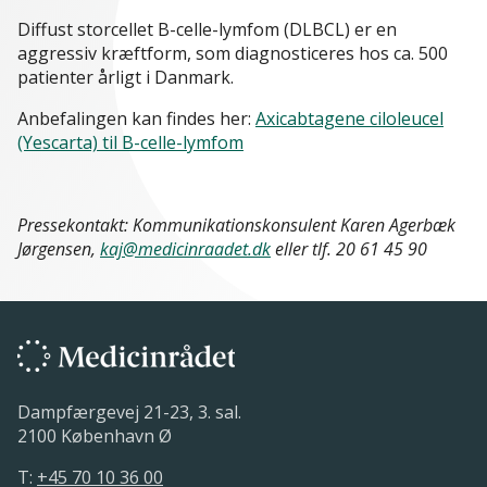
Diffust storcellet B-celle-lymfom (DLBCL) er en
aggressiv kræftform, som diagnosticeres hos ca. 500
patienter årligt i Danmark.
Anbefalingen kan findes her:
Axicabtagene ciloleucel
(Yescarta) til B-celle-lymfom
Pressekontakt: Kommunikationskonsulent Karen Agerbæk
Jørgensen,
kaj@medicinraadet.dk
eller tlf. 20 61 45 90
Dampfærgevej 21-23, 3. sal.
2100 København Ø
T:
+45 70 10 36 00