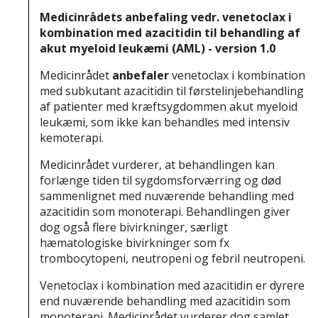
Medicinrådets anbefaling vedr. venetoclax i
kombination med azacitidin til behandling af
akut myeloid leukæmi (AML) - version 1.0
Medicinrådet
anbefaler
venetoclax i kombination
med subkutant azacitidin til førstelinjebehandling
af patienter med kræftsygdommen akut myeloid
leukæmi, som ikke kan behandles med intensiv
kemoterapi.
Medicinrådet vurderer, at behandlingen kan
forlænge tiden til sygdomsforværring og død
sammenlignet med nuværende behandling med
azacitidin som monoterapi. Behandlingen giver
dog også flere bivirkninger, særligt
hæmatologiske bivirkninger som fx
trombocytopeni, neutropeni og febril neutropeni.
Venetoclax i kombination med azacitidin er dyrere
end nuværende behandling med azacitidin som
monoterapi. Medicinrådet vurderer dog samlet