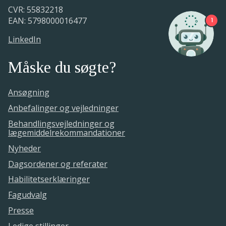
CVR: 55832218
EAN: 5798000016477
1
LinkedIn
Måske du søgte?
Ansøgning
Anbefalinger og vejledninger
Behandlingsvejledninger og
lægemiddelrekommandationer
Nyheder
Dagsordener og referater
Habilitetserklæringer
Fagudvalg
Presse
Ledige stillinger