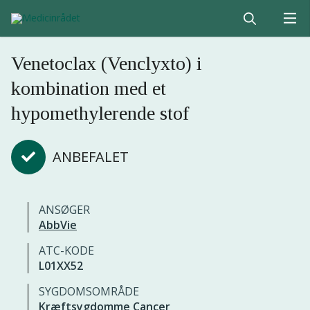
Venetoclax (Venclyxto) i
kombination med et
hypomethylerende stof
ANBEFALET
ANSØGER
AbbVie
ATC-KODE
L01XX52
SYGDOMSOMRÅDE
Kræftsygdomme
Cancer