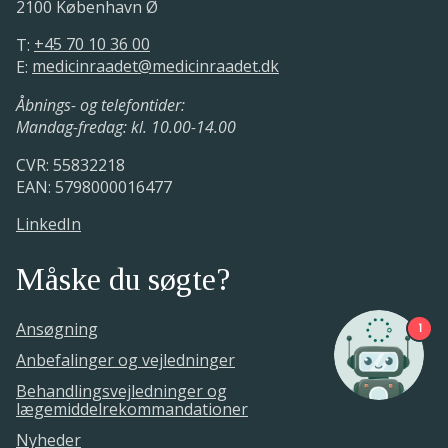
2100 København Ø
behandling af kæmpecellearteritis
T:
+45 70 10 36 00
Medicinrådets udkast til vurderingen
E:
medicinraadet@medicinraadet.dk
Medicinrådet udarbejder protokollen
af lægemidlets værdi er sendt i høring
hos ansøger
24. juli - 22. december 2017.
Åbnings- og telefontider:
Mandag-fredag: kl. 10.00-14.00
8. - 22. marts 2018.
Medicinrådet har modtaget den
CVR: 55832218
foreløbige ansøgning
Medicinrådet udarbejder
EAN: 5798000016477
vurderingsrapporten
24. juli 2017.
LinkedIn
29. januar - 15. marts 2018.
Måske du søgte?
Ansøgning
1
Anbefalinger og vejledninger
Behandlingsvejledninger og
lægemiddelrekommandationer
Nyheder