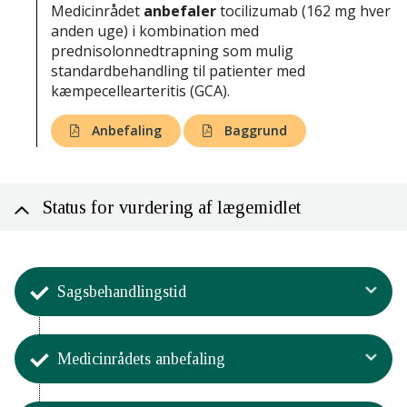
Medicinrådet
anbefaler
tocilizumab (162 mg hver
anden uge) i kombination med
prednisolonnedtrapning som mulig
standardbehandling til patienter med
kæmpecellearteritis (GCA).
Anbefaling
Baggrund
Status for vurdering af lægemidlet
Sagsbehandlingstid
Aktivitet
Medicinrådets anbefaling
Sagsbehandlingstiden og processen
for Medicinrådets vurdering
Aktivitet