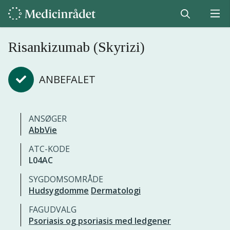
Risankizumab (Skyrizi)
ANBEFALET
ANSØGER
AbbVie
ATC-KODE
L04AC
SYGDOMSOMRÅDE
Hudsygdomme
Dermatologi
FAGUDVALG
Psoriasis og psoriasis med ledgener