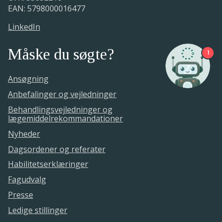
foreløbige ansøgning
Medicinrådet udarbejder
EAN: 5798000016477
vurderingsrapporten
08. januar 2018.
LinkedIn
27. juni - 25. september 2019.
Måske du søgte?
1
Ansøgning
Anbefalinger og vejledninger
Behandlingsvejledninger og
lægemiddelrekommandationer
Nyheder
Dagsordener og referater
Habilitetserklæringer
Fagudvalg
Presse
Ledige stillinger