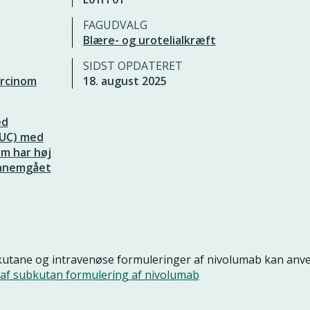
FAGUDVALG
Blære- og urotelialkræft
SIDST OPDATERET
arcinom
18. august 2025
ed
IUC) med
om har høj
gennemgået
kutane og intravenøse formuleringer af nivolumab kan anv
 af subkutan formulering af nivolumab