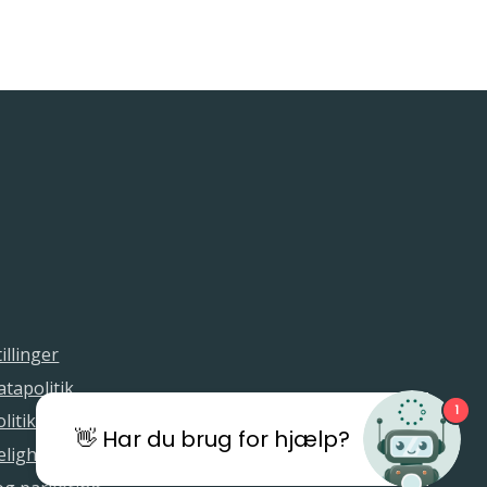
illinger
tapolitik
1
litik
👋 Har du brug for hjælp?
elighedserklæring