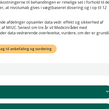
ostningerne til behandlingen er rimelige set i forhold til d
r, at nivolumab gives i vægtbaseret dosering og i op til 12
de afdelinger opsamler data vedr. effekt og sikkerhed af
af MIUC. Senest om tre år vil Medicinrådet med
er data vedrørende overlevelse, vurdere, om der er grund
lag til anbefaling og vurdering