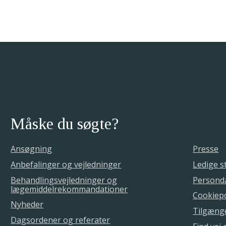
Måske du søgte?
Ansøgning
Presse
Anbefalinger og vejledninger
Ledige st
Behandlingsvejledninger og
Personda
lægemiddelrekommandationer
Cookiepo
Nyheder
Tilgæng
Dagsordener og referater