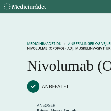
MEDICINRAADET.DK
ANBEFALINGER OG VEJL
NIVOLUMAB (OPDIVO) - ADJ. MUSKELINVASIVT U
Nivolumab (O
ANBEFALET
ANSØGER
Bristol Myers Squibb