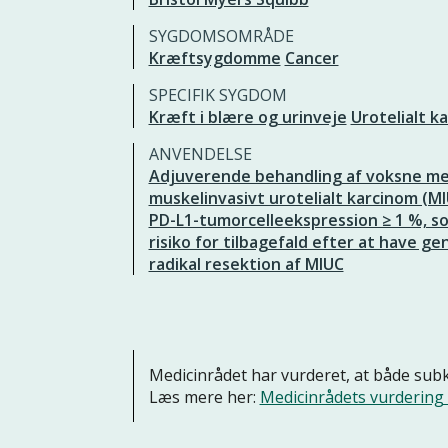
SYGDOMSOMRÅDE
Kræftsygdomme
Cancer
SPECIFIK SYGDOM
Kræft i blære og urinveje
Urotelialt k
ANVENDELSE
Adjuverende behandling af voksne m
muskelinvasivt urotelialt karcinom (M
PD-L1-tumorcelleekspression ≥ 1 %, s
risiko for tilbagefald efter at have 
radikal resektion af MIUC
Medicinrådet har vurderet, at både sub
Læs mere her:
Medicinrådets vurdering