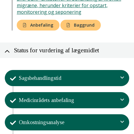
migræne, herunder kriterier for opstart,
monitorering og seponering
Anbefaling
Baggrund
Status for vurdering af lægemidlet
Sagsbehandlingstid
Aktivitet
Medicinrådets anbefaling
Sagsbehandlingstiden og processen
for Medicinrådets vurdering
Aktivitet
6. februar - 10. april 2019.
Omkostningsanalyse
Medicinrådet har godkendt
Medicinrådet modtog den endelige
anbefalingen
ansøgning om erenumab fra Novartis