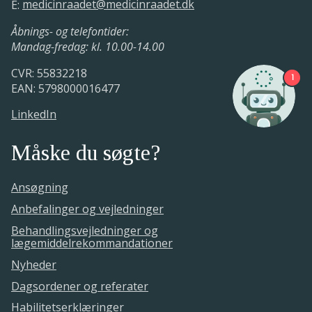
E:
medicinraadet@medicinraadet.dk
Medicinrådet udarbejder protokollen
13. marts 2019.
8. juni - 10. december 2018.
Åbnings- og telefontider:
Mandag-fredag: kl. 10.00-14.00
Medicinrådets udkast til vurderingen
af lægemidlets værdi er sendt i høring
Medicinrådet har modtaget den
CVR: 55832218
1
hos ansøger
foreløbige ansøgning
EAN: 5798000016477
6. - 20. marts 2019.
08. juni 2018.
LinkedIn
Medicinrådet udarbejder
Måske du søgte?
vurderingsrapporten
6. februar - 13. marts 2019.
Ansøgning
Anbefalinger og vejledninger
Behandlingsvejledninger og
lægemiddelrekommandationer
Nyheder
Dagsordener og referater
Habilitetserklæringer