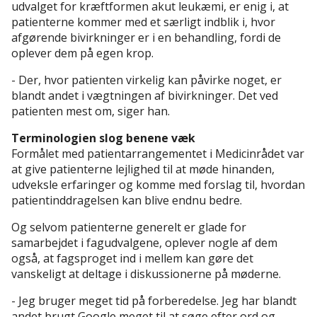
udvalget for kræftformen akut leukæmi, er enig i, at
patienterne kommer med et særligt indblik i, hvor
afgørende bivirkninger er i en behandling, fordi de
oplever dem på egen krop.
- Der, hvor patienten virkelig kan påvirke noget, er
blandt andet i vægtningen af bivirkninger. Det ved
patienten mest om, siger han.
Terminologien slog benene væk
Formålet med patientarrangementet i Medicinrådet var
at give patienterne lejlighed til at møde hinanden,
udveksle erfaringer og komme med forslag til, hvordan
patientinddragelsen kan blive endnu bedre.
Og selvom patienterne generelt er glade for
samarbejdet i fagudvalgene, oplever nogle af dem
også, at fagsproget ind i mellem kan gøre det
vanskeligt at deltage i diskussionerne på møderne.
- Jeg bruger meget tid på forberedelse. Jeg har blandt
andet brugt Google meget til at søge efter ord og