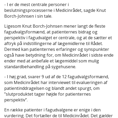
- I er de mest centrale personer i
beslutningsprocesserne i Medicinrådet, sagde Knut
Borch-Johnsen i sin tale.
Ligesom Knut Borch-Johnsen mener langt de fleste
fagudvalgsformænd, at patienternes bidrag og
perspektiv i fagudvalget er centrale, og at de sætter et
aftryk på indstillingerne af lægemidlerne til Rådet.
Dermed kan patienternes erfaringer og synspunkter
også have betydning for, om Medicinrådet i sidste ende
ender med at anbefale et lægemiddel som mulig
standardbehandling på sygehusene.
- I høj grad, svarer 9 ud af de 12 fagudvalgsformænd,
som Medicinrådet har interviewet til evalueringen af
patientinddragelsen og blandt andet spurgt, om
”slutproduktet tager højde for patienternes
perspektiv”.
En række patienter i fagudvalgene er enige i den
vurdering. Det fortæller de til Medicinrådet. Det gælder