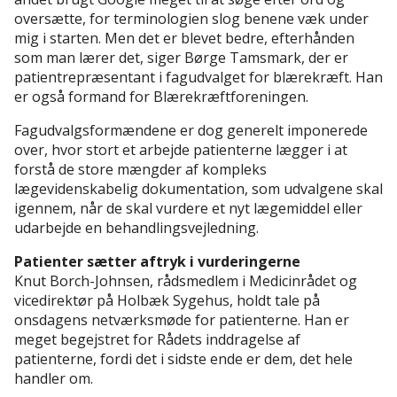
oversætte, for terminologien slog benene væk under
mig i starten. Men det er blevet bedre, efterhånden
som man lærer det, siger Børge Tamsmark, der er
patientrepræsentant i fagudvalget for blærekræft. Han
er også formand for Blærekræftforeningen.
Fagudvalgsformændene er dog generelt imponerede
over, hvor stort et arbejde patienterne lægger i at
forstå de store mængder af kompleks
lægevidenskabelig dokumentation, som udvalgene skal
igennem, når de skal vurdere et nyt lægemiddel eller
udarbejde en behandlingsvejledning.
Patienter sætter aftryk i vurderingerne
Knut Borch-Johnsen, rådsmedlem i Medicinrådet og
vicedirektør på Holbæk Sygehus, holdt tale på
onsdagens netværksmøde for patienterne. Han er
meget begejstret for Rådets inddragelse af
patienterne, fordi det i sidste ende er dem, det hele
handler om.