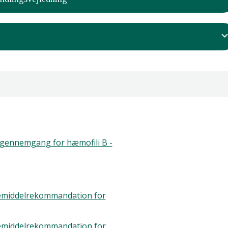
 det udvidede sammenligningsgrundlag
den fælles regionale behandlingsvejledning og
ets behandlingsvejledning
relevante lægemiddelvirksomheder at bidrage med
ehandlingsvejledningen
en protokol for behandlingsvejledningen
sgennemgang for hæmofili B -
n protokol
gemiddelrekommandation for
 at der skal udarbejdes en behandlingsvejledning for
gemiddelrekommandation for