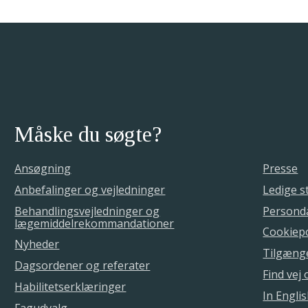
Måske du søgte?
Ansøgning
Presse
Anbefalinger og vejledninger
Ledige st
Behandlingsvejledninger og
Personda
lægemiddelrekommandationer
Cookiepo
Nyheder
Tilgæng
Dagsordener og referater
Find vej
Habilitetserklæringer
In Engli
Fagudvalg