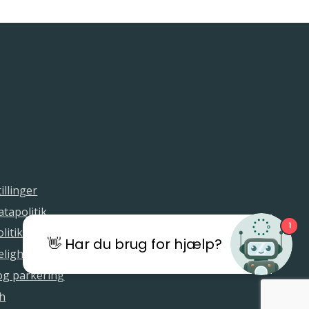
illinger
tapolitik
1
litik
👋 Har du brug for hjælp?
elighedserklæring
 og parkering
sh