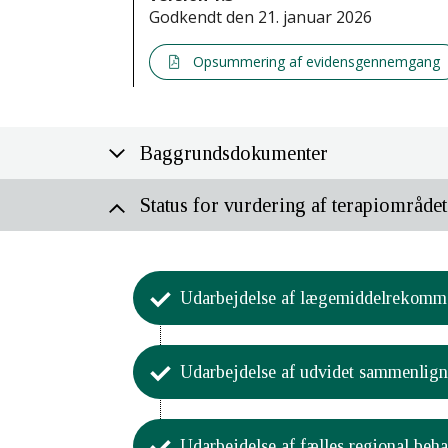
Godkendt den 21. januar 2026
Opsummering af evidensgennemgang
Baggrundsdokumenter
Status for vurdering af terapiområdet
Udarbejdelse af lægemiddelrekomm
Aktivitet
Udarbejdelse af udvidet sammen­lign
Medicinrådet har godken
12. december 2018.
Aktivitet
Udarbejdelse af fælles regional beha