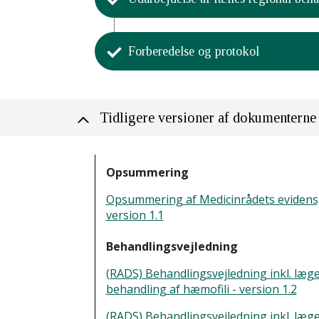
Medicinrådet har godkendt
10. oktober 2018.
Aktivitet
Forberedelse og protokol
Medicinrådet har godkendt 
baggrunden for Medicinråd
Aktivitet
28. juni 2018.
Medicinrådet har tilbudt 
Tidligere versioner af dokumenterne
litteratur
Medicinrådet udarbejder b
20. marts 2018.
15. marts - 28. juni 2018.
Opsummering
Medicinrådet har godkendt 
Opsummering af Medicinrådets eviden
15. marts 2018.
version 1.1
Behandlingsvejledning
Medicinrådet udarbejder e
7. februar - 15. marts 2018.
(RADS) Behandlingsvejledning inkl. læ
behandling af hæmofili - version 1.2
Medicinrådet har besluttet,
(RADS) Behandlingsvejledning inkl. læ