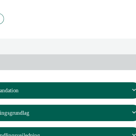
andation
ings­grundlag
dt lægemiddelrekommandationen
ndlings­vejledning