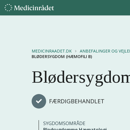
MEDICINRAADET.DK
ANBEFALINGER OG VEJL
BLØDERSYGDOM (HÆMOFILI B)
Blødersygdom
FÆRDIGBEHANDLET
SYGDOMSOMRÅDE
Blodsygdomme
Hæmatologi