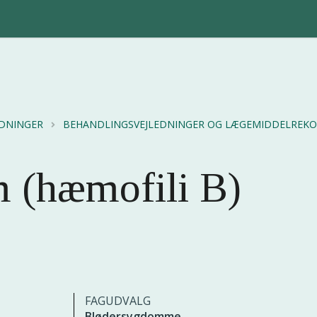
EDNINGER
BEHANDLINGSVEJLEDNINGER OG LÆGEMIDDELRE
 (hæmofili B)
FAGUDVALG
Blødersygdomme