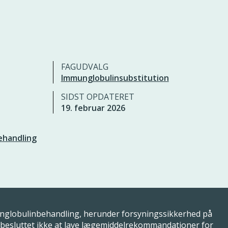
FAGUDVALG
Immunglobulinsubstitution
SIDST OPDATERET
19. februar 2026
ehandling
nglobulinbehandling, herunder forsyningssikkerhed på
 besluttet ikke at lave lægemiddelrekommandationer for