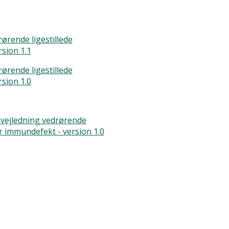
en protokol for behandlingsvejledningen
odkendt en ny version 1.1 af protokollen
rende ligestillede
behandlingsvejledning vedrørende
sion 1.1
l sekundær immundefekt - version 1.1
rende ligestillede
n protokol
sion 1.0
 2021.
svejledning vedrørende
 at der skal udarbejdes en behandlingsvejledning for
 immundefekt - version 1.0