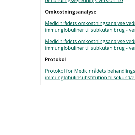
behandlingsvejledning, version 1.0
Medicinrådet har godkendt 
27. januar 2021.
Omkostningsanalyse
Den 25. august 2022 er der g
Medicinrådets omkostningsanalyse vedrø
Protokol for Medicinrådets 
immunglobuliner til subkutan brug - ver
immunglobulinsubstitution ti
Medicinrådets omkostningsanalyse vedrø
Medicinrådet udarbejder e
immunglobuliner til subkutan brug - ver
10. oktober 2018 - 27. januar
Protokol
Protokol for Medicinrådets behandling
Medicinrådet har besluttet,
immunglobulinsubstitution til sekundær
terapiområdet
10. oktober 2018.