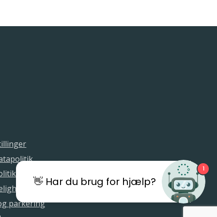
illinger
tapolitik
1
litik
👋 Har du brug for hjælp?
elighedserklæring
 og parkering