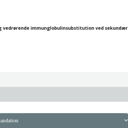
g vedrørende immunglobulinsubstitution ved sekundær
andation