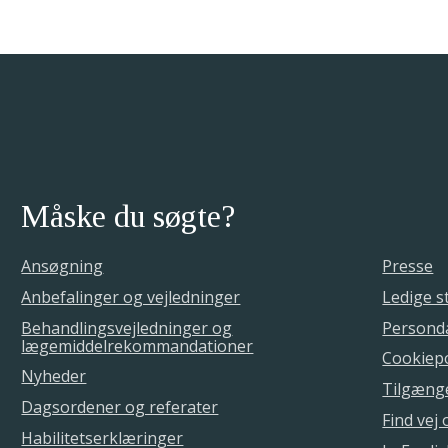
Måske du søgte?
Ansøgning
Presse
Anbefalinger og vejledninger
Ledige st
Behandlingsvejledninger og
Personda
lægemiddelrekommandationer
Cookiepo
Nyheder
Tilgæng
Dagsordener og referater
Find vej
Habilitetserklæringer