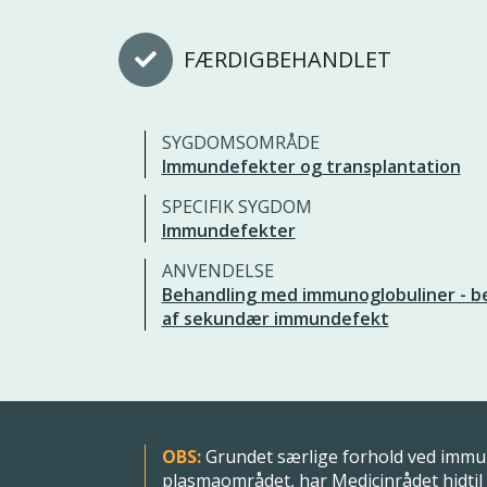
FÆRDIGBEHANDLET
SYGDOMSOMRÅDE
Immundefekter og transplantation
SPECIFIK SYGDOM
Immundefekter
ANVENDELSE
Behandling med immunoglobuliner - b
af sekundær immundefekt
OBS:
Grundet særlige forhold ved immu
plasmaområdet, har Medicinrådet hidtil