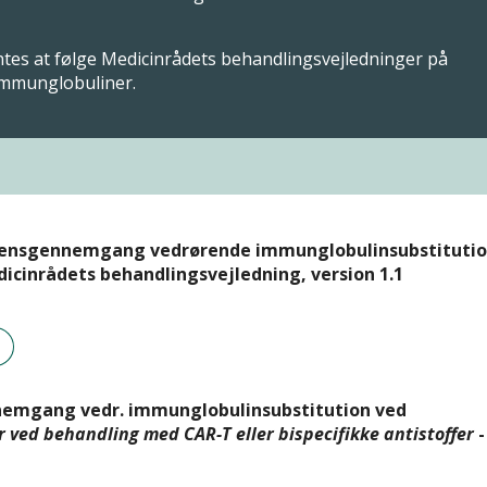
tes at følge Medicinrådets behandlingsvejledninger på
immunglobuliner.
densgennemgang vedrørende immunglobulinsubstituti
cinrådets behandlingsvejledning, version 1.1
nnemgang vedr. immunglobulinsubstitution ved
r ved behandling med CAR-T eller bispecifikke antistoffer
-