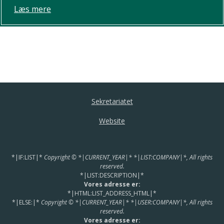
Læs mere
Sekretariatet
Website
*|IF:LIST|*
Copyright © *|CURRENT_YEAR|* *|LIST:COMPANY|*, All rights
reserved.
*|LIST:DESCRIPTION|*
Vores adresse er:
*|HTML:LIST_ADDRESS_HTML|*
*|ELSE:|*
Copyright © *|CURRENT_YEAR|* *|USER:COMPANY|*, All rights
reserved.
Vores adresse er: