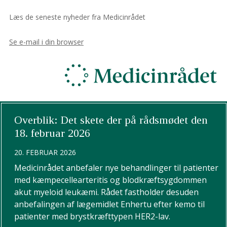
Læs de seneste nyheder fra Medicinrådet
Se e-mail i din browser
Overblik: Det skete der på rådsmødet den
18. februar 2026
20. FEBRUAR 2026
Medicinrådet anbefaler nye behandlinger til patienter
med kæmpecellearteritis og blodkræftsygdommen
akut myeloid leukæmi. Rådet fastholder desuden
anbefalingen af lægemidlet Enhertu efter kemo til
patienter med brystkræfttypen HER2-lav.