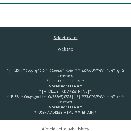
Sekretariatet
Website
*|IF:LIST|*
Copyright © *|CURRENT_YEAR|* *|LIST:COMPANY|*, All rights
reserved.
*|LIST:DESCRIPTION|*
Vores adresse er:
*|HTML:LIST_ADDRESS_HTML|*
*|ELSE:|*
Copyright © *|CURRENT_YEAR|* *|USER:COMPANY|*, All rights
reserved.
Vores adresse er:
*|USER:ADDRESS_HTML|*
*|END:IF|*
Afmeld dette nyhedsbrev