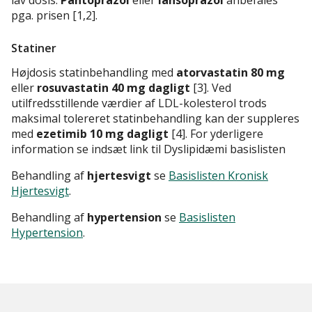
lav dosis.
Pantoprazol
eller
lansoprazol
anbefales
pga. prisen [1,2].
Statiner
Højdosis statinbehandling med
atorvastatin 80 mg
eller
rosuvastatin 40 mg dagligt
[3]. Ved
utilfredsstillende værdier af LDL-kolesterol trods
maksimal tolereret statinbehandling kan der suppleres
med
ezetimib 10 mg dagligt
[4]. For yderligere
information se indsæt link til Dyslipidæmi basislisten
Behandling af
hjertesvigt
se
Basislisten Kronisk
Hjertesvigt
.
Behandling af
hypertension
se
Basislisten
Hypertension
.