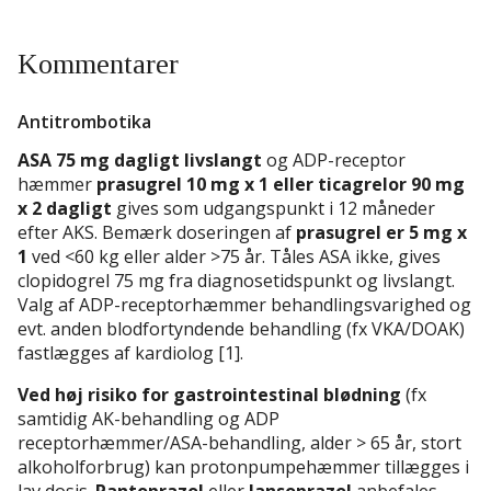
Kommentarer
Antitrombotika
ASA 75 mg dagligt livslangt
og ADP-receptor
hæmmer
prasugrel 10 mg x 1 eller ticagrelor 90 mg
x 2 dagligt
gives som udgangspunkt i 12 måneder
efter AKS. Bemærk doseringen af
prasugrel er 5 mg x
1
ved <60 kg eller alder >75 år. Tåles ASA ikke, gives
clopidogrel 75 mg fra diagnosetidspunkt og livslangt.
Valg af ADP-receptorhæmmer behandlingsvarighed og
evt. anden blodfortyndende behandling (fx VKA/DOAK)
fastlægges af kardiolog [1].
Ved høj risiko for gastrointestinal blødning
(fx
samtidig AK-behandling og ADP
receptorhæmmer/ASA-behandling, alder > 65 år, stort
alkoholforbrug) kan protonpumpehæmmer tillægges i