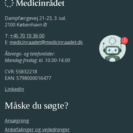
Dampfærgevej 21-23, 3. sal.
2100 København Ø
T:
+45 70 10 36 00
1
E:
medicinraadet@medicinraadet.dk
Åbnings- og telefontider:
Mandag-fredag: kl. 10.00-14.00
CVR: 55832218
EAN: 5798000016477
LinkedIn
Måske du søgte?
Ansøgning
Anbefalinger og vejledninger