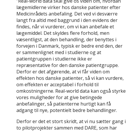
”Real-world data skal give os viden om, hvordan
lægemidlerne virker hos danske patienter efter
Medicinrådets anbefaling. Det ved vi desværre
langt fra altid med baggrund i den evidens der
findes, når vi vurderer, om vi kan anbefale et
lægemiddel. Det skyldes flere forhold, men
væsentligst, at den behandling, der benyttes i
forvejen i Danmark, typisk er bedre end den, der
er sammenlignet med i studierne og at
patientgruppen i studierne ikke er
repræsentative for den danske patientgruppe.
Derfor er det afgørende, at vi får viden om
effekten hos danske patienter, så vi kan vurdere,
om effekten er acceptabel i forhold til
omkostningerne. Real-world data kan også styrke
vores muligheder for at give betingede
anbefalinger, så patienterne hurtigt kan få
adgang til nye, potentielt bedre behandlinger.
Derfor er det et stort skridt, at vi nu sætter gang i
to pilotprojekter sammen med DARE, som har