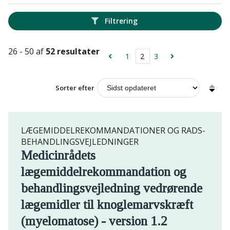
Filtrering
26 - 50 af
52 resultater
1
2
3
Sorter efter
LÆGEMIDDELREKOMMANDATIONER OG RADS-
BEHANDLINGSVEJLEDNINGER
Medicinrådets
lægemiddelrekommandation og
behandlingsvejledning vedrørende
lægemidler til knoglemarvskræft
(myelomatose) - version 1.2