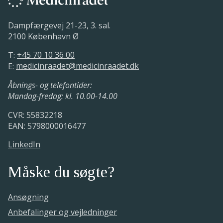
Dampfærgevej 21-23, 3. sal.
2100 København Ø
T:
+45 70 10 36 00
E:
medicinraadet@medicinraadet.dk
Åbnings- og telefontider:
Mandag-fredag: kl. 10.00-14.00
CVR: 55832218
EAN: 5798000016477
LinkedIn
Måske du søgte?
Ansøgning
Anbefalinger og vejledninger