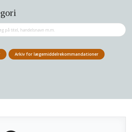
egori
r
Arkiv for lægemiddel­rekommandationer