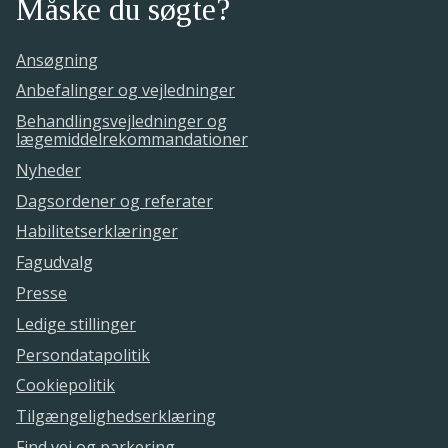
Måske du søgte?
Ansøgning
Anbefalinger og vejledninger
Behandlingsvejledninger og
lægemiddelrekommandationer
Nyheder
Dagsordener og referater
Habilitetserklæringer
Fagudvalg
Presse
Ledige stillinger
Persondatapolitik
Cookiepolitik
Tilgængelighedserklæring
Find vej og parkering