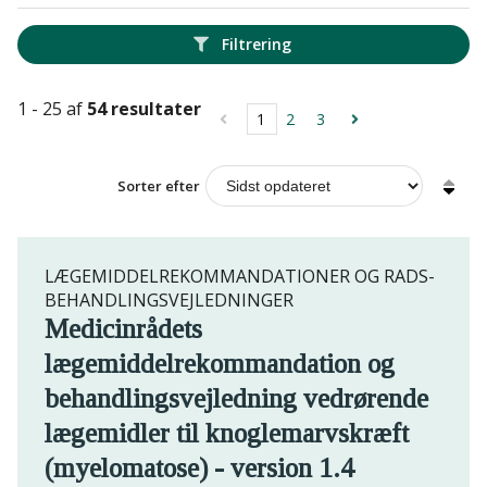
Filtrering
1 - 25 af
54 resultater
1
2
3
Sorter efter
LÆGEMIDDELREKOMMANDATIONER OG RADS-
BEHANDLINGSVEJLEDNINGER
Medicinrådets
lægemiddelrekommandation og
behandlingsvejledning vedrørende
lægemidler til knoglemarvskræft
(myelomatose) - version 1.4