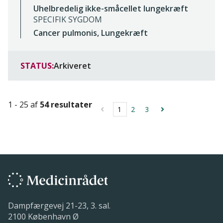
Uhelbredelig ikke-småcellet lungekræft
SPECIFIK SYGDOM
Cancer pulmonis, Lungekræft
STATUS:
Arkiveret
1 - 25 af
54 resultater
1
2
3
Dampfærgevej 21-23, 3. sal.
2100 København Ø