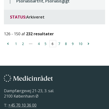
Psoriasisartrit, Psoriasisgigt
STATUS:
Arkiveret
126 - 150 af
232 resultater
1
2
4
5
6
7
8
9
10
Dampfærgevej 21-23, 3. sal.
2100 København Ø
T:
+45 70 10 36 00