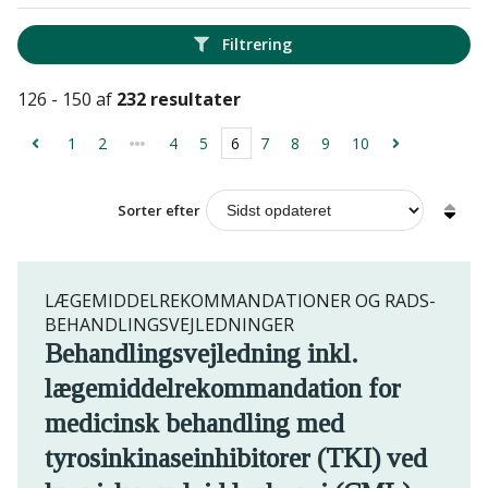
Filtrering
126 - 150 af
232 resultater
1
2
4
5
6
7
8
9
10
Sorter efter
LÆGEMIDDELREKOMMANDATIONER OG RADS-
BEHANDLINGSVEJLEDNINGER
Behandlingsvejledning inkl.
lægemiddelrekommandation for
medicinsk behandling med
tyrosinkinaseinhibitorer (TKI) ved