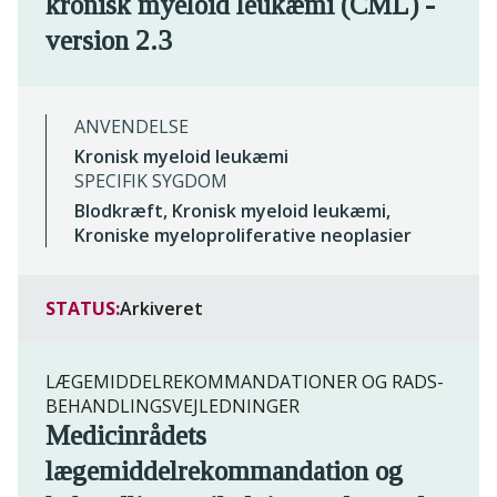
kronisk myeloid leukæmi (CML) -
version 2.3
ANVENDELSE
Kronisk myeloid leukæmi
SPECIFIK SYGDOM
Blodkræft, Kronisk myeloid leukæmi,
Kroniske myeloproliferative neoplasier
STATUS:
Arkiveret
LÆGEMIDDELREKOMMANDATIONER OG RADS-
BEHANDLINGSVEJLEDNINGER
Medicinrådets
lægemiddelrekommandation og