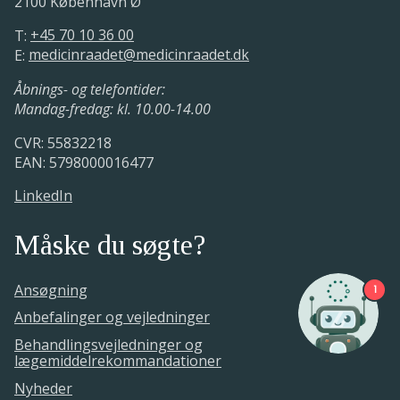
2100 København Ø
T:
+45 70 10 36 00
E:
medicinraadet@medicinraadet.dk
Åbnings- og telefontider:
Mandag-fredag: kl. 10.00-14.00
CVR: 55832218
EAN: 5798000016477
LinkedIn
Måske du søgte?
Ansøgning
1
Anbefalinger og vejledninger
Behandlingsvejledninger og
lægemiddelrekommandationer
Nyheder