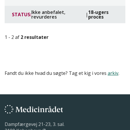
Ikke anbefalet,
18-ugers
STATUS:
|
revurderes
proces
1 - 2 af
2 resultater
Fandt du ikke hvad du søgte? Tag et kig i vores
arkiv
.
Dampfærgevej 21-23, 3. sal.