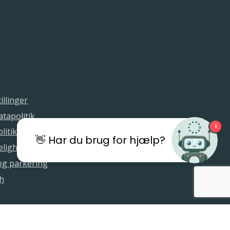
illinger
tapolitik
1
litik
👋 Har du brug for hjælp?
elighedserklæring
 og parkering
sh