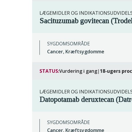
LÆGEMIDLER OG INDIKATIONSUDVIDEL
Sacituzumab govitecan (Trode
SYGDOMSOMRÅDE
Cancer, Kræftsygdomme
STATUS:
Vurdering i gang
|
18-ugers pro
LÆGEMIDLER OG INDIKATIONSUDVIDEL
Datopotamab deruxtecan (Dat
SYGDOMSOMRÅDE
Cancer, Kræftsygdomme