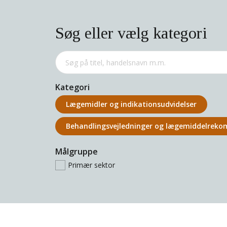
Søg eller vælg kategori
Kategori
Lægemidler og indikations­udvidelser
Behandlings­vejledninger og lægemiddel­rek
Målgruppe
Primær sektor