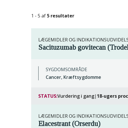
1 - 5 af
5 resultater
LÆGEMIDLER OG INDIKATIONSUDVIDEL
Sacituzumab govitecan (Trode
SYGDOMSOMRÅDE
Cancer, Kræftsygdomme
STATUS:
Vurdering i gang
|
18-ugers pro
LÆGEMIDLER OG INDIKATIONSUDVIDEL
Elacestrant (Orserdu)