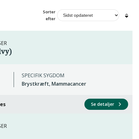
Sorter
efter
SER
lvy)
SPECIFIK SYGDOM
Brystkræft, Mammacancer
ces
Se detaljer
SER