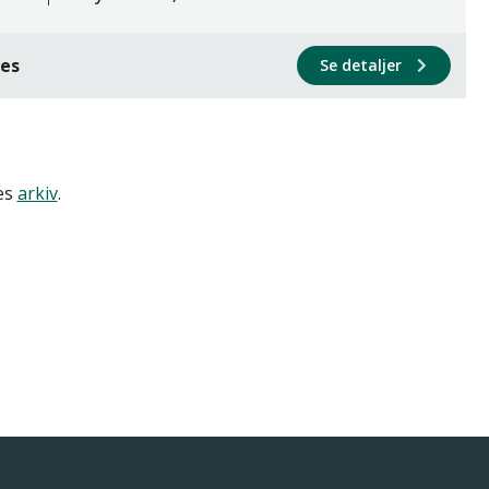
ces
Se detaljer
res
arkiv
.