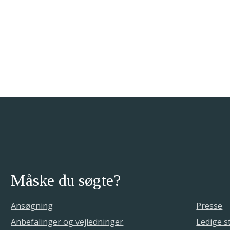
Måske du søgte?
Ansøgning
Presse
Anbefalinger og vejledninger
Ledige st