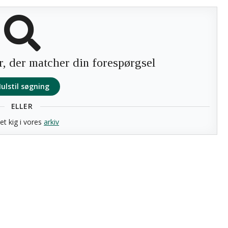
r, der matcher din forespørgsel
ulstil søgning
ELLER
et kig i vores
arkiv