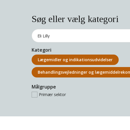
Søg eller vælg kategori
Kategori
Lægemidler og indikations­udvidelser
Behandlings­vejledninger og lægemiddel­rek
Målgruppe
Primær sektor