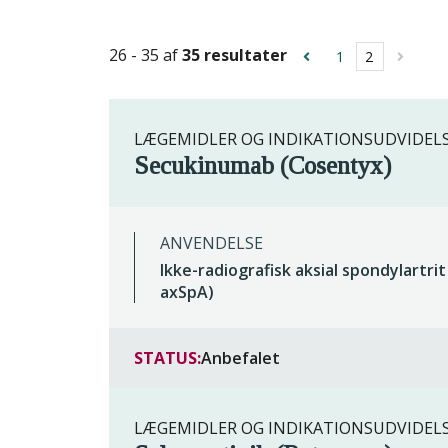
26 - 35 af
35 resultater
1
2
LÆGEMIDLER OG INDIKATIONSUDVIDEL
Secukinumab (Cosentyx)
ANVENDELSE
Ikke-radiografisk aksial spondylartrit
axSpA)
STATUS:
Anbefalet
LÆGEMIDLER OG INDIKATIONSUDVIDEL