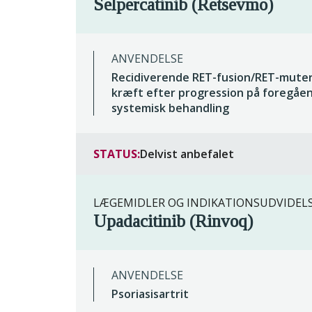
Selpercatinib (Retsevmo)
ANVENDELSE
Recidiverende RET-fusion/RET-mute
kræft efter progression på foregåe
systemisk behandling
STATUS:
Delvist anbefalet
LÆGEMIDLER OG INDIKATIONSUDVIDEL
Upadacitinib (Rinvoq)
ANVENDELSE
Psoriasisartrit