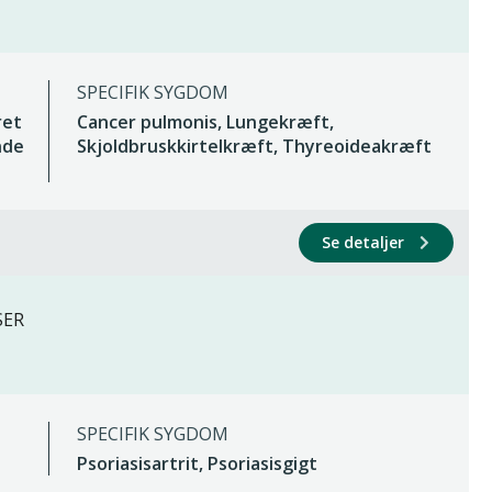
SPECIFIK SYGDOM
ret
Cancer pulmonis, Lungekræft,
nde
Skjoldbruskkirtelkræft, Thyreoideakræft
Se detaljer
SER
SPECIFIK SYGDOM
Psoriasisartrit, Psoriasisgigt