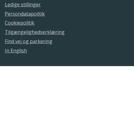
Ledige stillinger
Persondatapolitik
Cookiepolitik
Tilgængelighedserklæring
Find vej og parkering
In English