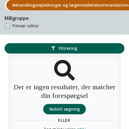
Behandlings­vejledninger og lægemiddel­rekomman­datio
Målgruppe
Primær sektor
Filtrering
Der er ingen resultater, der matcher
din forespørgsel
Nulstil søgning
ELLER