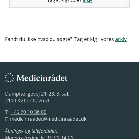
Tag et kig i vores
arkiv
Fandt du ikke hvad du søgte? Tag et kig i vores
arkiv
.
Dampfærgevej 21-23, 3. sal.
2100 København Ø
T:
+45 70 10 36 00
E:
medicinraadet@medicinraadet.dk
Åbnings- og telefontider:
Mandag-fredag: kl. 10.00-14.00