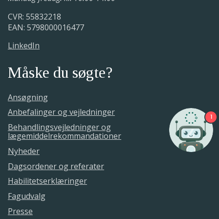
CVR: 55832218
EAN: 5798000016477
LinkedIn
Måske du søgte?
Ansøgning
Anbefalinger og vejledninger
1
Behandlingsvejledninger og
lægemiddelrekommandationer
Nyheder
Dagsordener og referater
Habilitetserklæringer
Fagudvalg
Presse