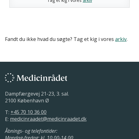
Tag et kig i vores
arkiv
Fandt du ikke hvad du søgte? Tag et kig i vores
arkiv
.
Dampfærgevej 21-23, 3. sal.
2100 København Ø
T:
+45 70 10 36 00
E:
medicinraadet@medicinraadet.dk
Åbnings- og telefontider:
Mandag-fredag: kl. 10.00-14.00