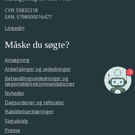
CVR: 55832218
EAN: 5798000016477
LinkedIn
Måske du søgte?
Ansøgning
Anbefalinger og vejledninger
1
Behandlingsvejledninger og
lægemiddelrekommandationer
Nyheder
Dagsordener og referater
Habilitetserklæringer
Fagudvalg
Presse