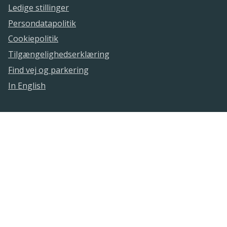
Ledige stillinger
Persondatapolitik
Cookiepolitik
Tilgængelighedserklæring
Find vej og parkering
In English