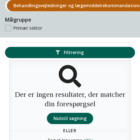
Behandlings­vejledninger og lægemiddel­rekomman­datio
Målgruppe
Primær sektor
Filtrering
Der er ingen resultater, der matcher
din forespørgsel
Nulstil søgning
ELLER