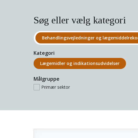
Søg eller vælg kategori
Behandlings­vejledninger og lægemiddel­re
Kategori
Lægemidler og indikations­udvidelser
Målgruppe
Primær sektor