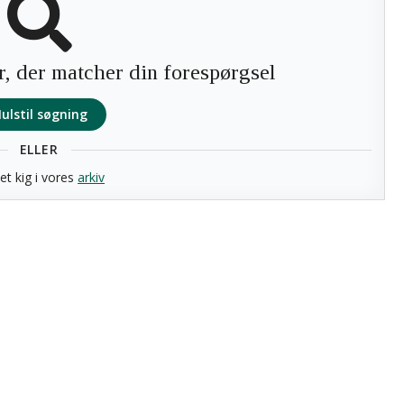
r, der matcher din forespørgsel
ulstil søgning
ELLER
et kig i vores
arkiv