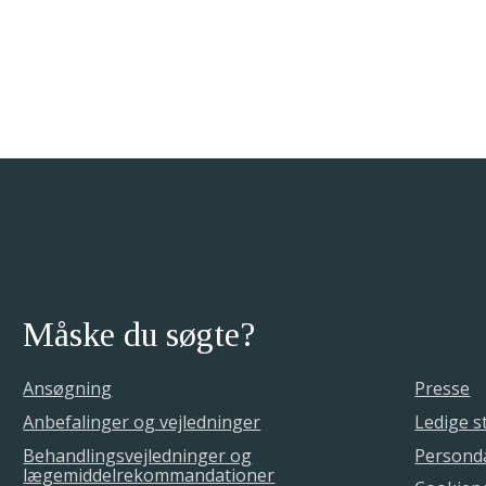
Måske du søgte?
Ansøgning
Presse
Anbefalinger og vejledninger
Ledige st
Behandlingsvejledninger og
Personda
lægemiddelrekommandationer