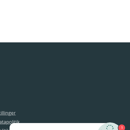
illinger
tapolitik
1