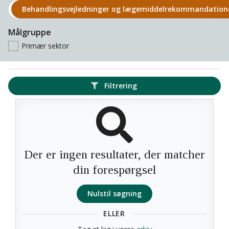
Behandlings­vejledninger og lægemiddel­rekomman­datio
Målgruppe
Primær sektor
Filtrering
Der er ingen resultater, der matcher
din forespørgsel
Nulstil søgning
ELLER