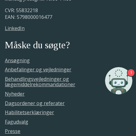
CVR: 55832218
EAN: 5798000016477
LinkedIn
Måske du søgte?
Ansøgning
Anbefalinger og vejledninger
1
Behandlingsvejledninger og
lægemiddelrekommandationer
Nyheder
Dagsordener og referater
Habilitetserklæringer
Fagudvalg
Presse