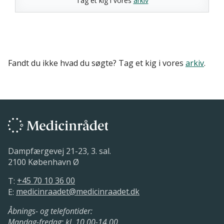
Tag et kig i vores
arkiv
Fandt du ikke hvad du søgte? Tag et kig i vores
arkiv
.
Dampfærgevej 21-23, 3. sal.
2100 København Ø
T:
+45 70 10 36 00
E:
medicinraadet@medicinraadet.dk
Åbnings- og telefontider:
Mandag-fredag: kl. 10.00-14.00