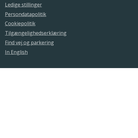
Ledige stillinger
Persondatapolitik
Cookiepolitik
Tilgængelighedserklæring
Find vej og parkering
In English