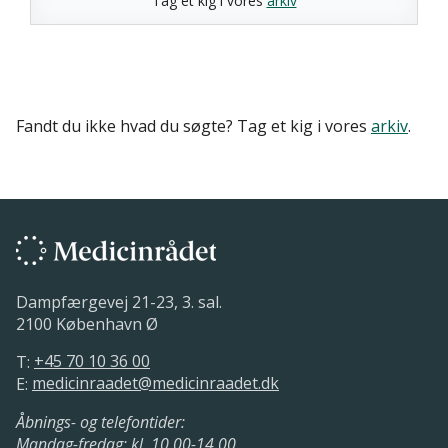
Tag et kig i vores
arkiv
Fandt du ikke hvad du søgte? Tag et kig i vores
arkiv
.
Dampfærgevej 21-23, 3. sal.
2100 København Ø
T:
+45 70 10 36 00
E:
medicinraadet@medicinraadet.dk
Åbnings- og telefontider:
Mandag-fredag: kl. 10.00-14.00