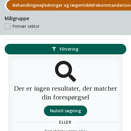
Behandlings­vejledninger og lægemiddel­rekomman­datio
Målgruppe
Primær sektor
Filtrering
Der er ingen resultater, der matcher
din forespørgsel
Nulstil søgning
ELLER