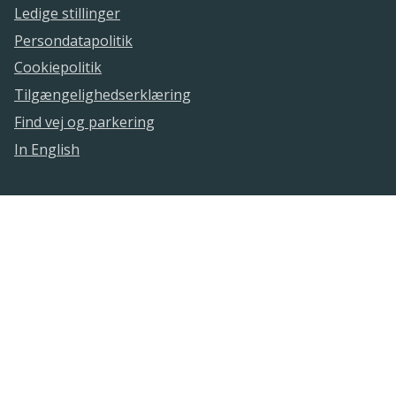
Ledige stillinger
Persondatapolitik
Cookiepolitik
Tilgængelighedserklæring
Find vej og parkering
In English