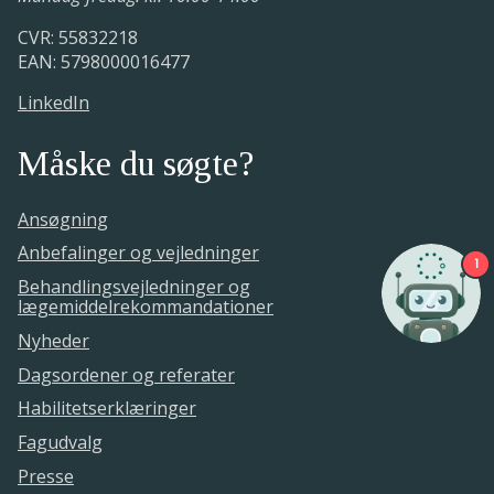
CVR: 55832218
EAN: 5798000016477
LinkedIn
Måske du søgte?
Ansøgning
Anbefalinger og vejledninger
1
Behandlingsvejledninger og
lægemiddelrekommandationer
Nyheder
Dagsordener og referater
Habilitetserklæringer
Fagudvalg
Presse