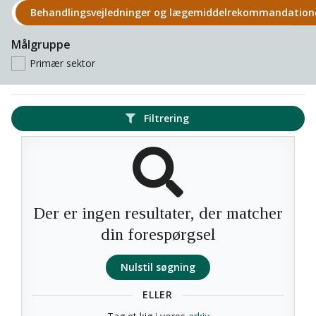
Behandlings­vejledninger og lægemiddel­rekomman­datio
Målgruppe
Primær sektor
Filtrering
Der er ingen resultater, der matcher
din forespørgsel
Nulstil søgning
ELLER