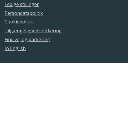
Ledige stillinger
Persondatapolitik
Cookiepolitik
Tilgængelighedserklæring
Find vej og parkering
In English