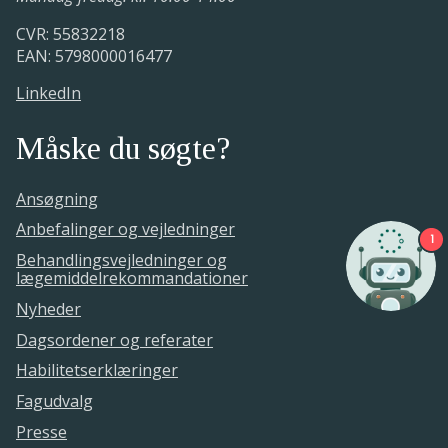
CVR: 55832218
EAN: 5798000016477
LinkedIn
Måske du søgte?
Ansøgning
Anbefalinger og vejledninger
1
Behandlingsvejledninger og
lægemiddelrekommandationer
Nyheder
Dagsordener og referater
Habilitetserklæringer
Fagudvalg
Presse