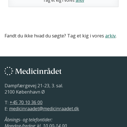
Tag et kig i vores
arkiv
Fandt du ikke hvad du søgte? Tag et kig i vores
arkiv
.
Dampfærgevej 21-23, 3. sal.
2100 København Ø
T:
+45 70 10 36 00
E:
medicinraadet@medicinraadet.dk
Åbnings- og telefontider:
Mandag-fredag: kl. 10.00-14.00